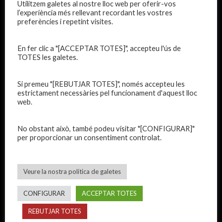
INFANTIL
Utilitzem galetes al nostre lloc web per oferir-vos
l’experiència més rellevant recordant les vostres
MINI A
preferències i repetint visites.
MINI B
En fer clic a "[ACCEPTAR TOTES]", accepteu l'ús de
TOTES les galetes.
Si premeu "[REBUTJAR TOTES]", només accepteu les
estrictament necessàries pel funcionament d'aquest lloc
web.
No obstant això, també podeu visitar "[CONFIGURAR]"
C.E. EL VILAR
per proporcionar un consentiment controlat.
Veure la nostra política de galetes
CONFIGURAR
ACCEPTAR TOTES
REBUTJAR TOTES