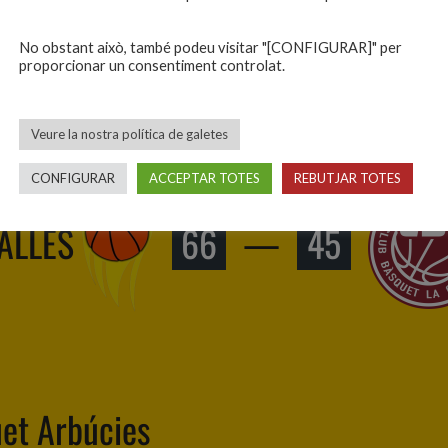
No obstant això, també podeu visitar "[CONFIGURAR]" per
proporcionar un consentiment controlat.
La Garriga
Veure la nostra política de galetes
CONFIGURAR
ACCEPTAR TOTES
REBUTJAR TOTES
VALLÈS
66
—
45
uet Arbúcies