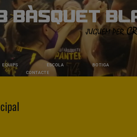
B BÀSQUET BL
ÀSQUET BLANE
ESCOLA
BOTIGA
INSCRIPCI
EQUIPS
ESCOLA
BOTIGA
CONTACTE
icipal