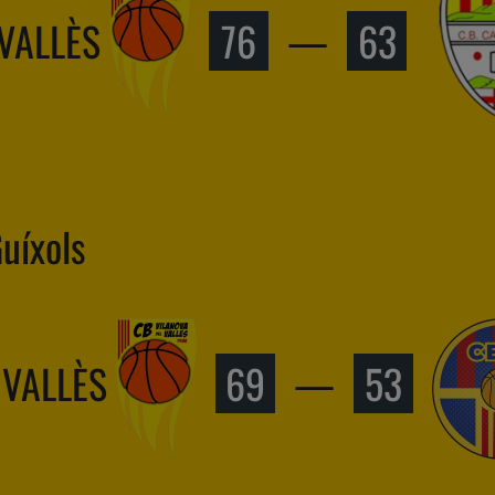
 VALLÈS
76
—
63
uíxols
 VALLÈS
69
—
53