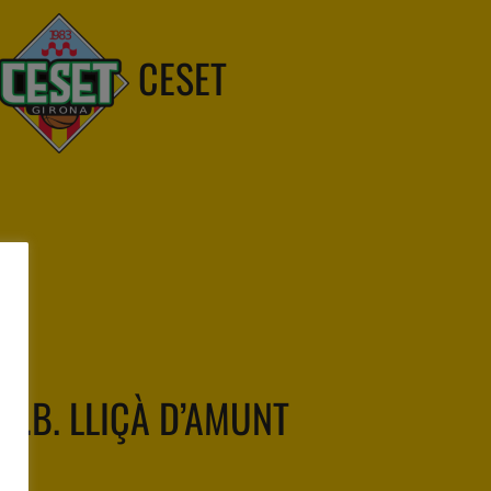
CESET
C.B. LLIÇÀ D’AMUNT