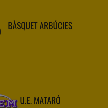
BÀSQUET ARBÚCIES
U.E. MATARÓ