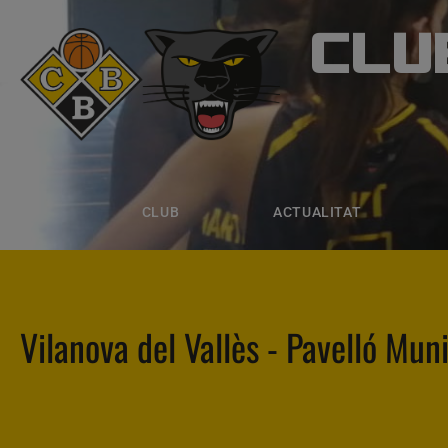
CLU
CLUB B
CLUB
ACTUALITAT
EQUIPS
CLUB
ACTUALITAT
Vilanova del Vallès - Pavelló Mun