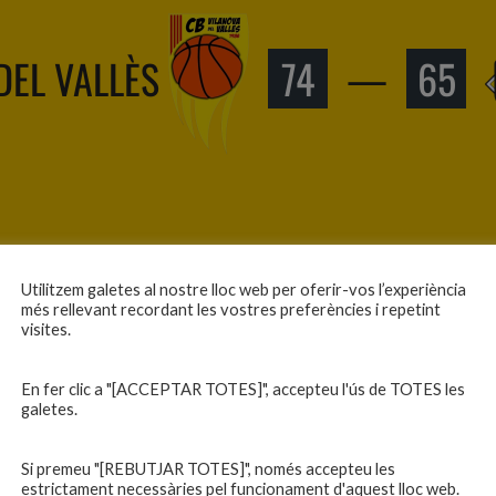
DEL VALLÈS
74
—
65
Lliçà d’Amunt
Utilitzem galetes al nostre lloc web per oferir-vos l’experiència
més rellevant recordant les vostres preferències i repetint
visites.
En fer clic a "[ACCEPTAR TOTES]", accepteu l'ús de TOTES les
VALLÈS
86
—
97
galetes.
Si premeu "[REBUTJAR TOTES]", només accepteu les
estrictament necessàries pel funcionament d'aquest lloc web.