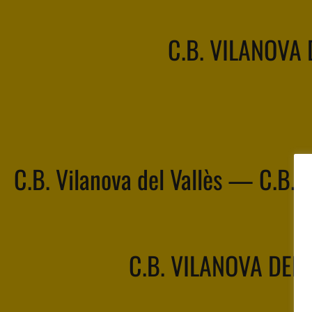
C.B. VILANOVA 
C.B. Vilanova del Vallès — C.B. 
C.B. VILANOVA DEL 