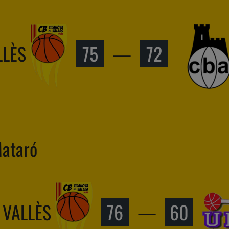
LLÈS
75
—
72
Mataró
 VALLÈS
76
—
60