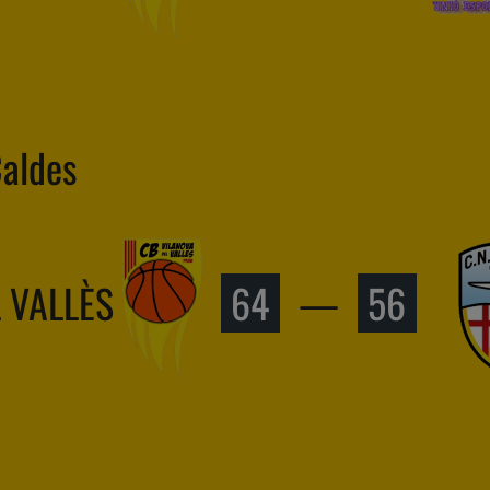
Caldes
L VALLÈS
64
—
56