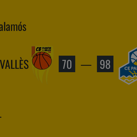
Palamós
 VALLÈS
70
—
98
T