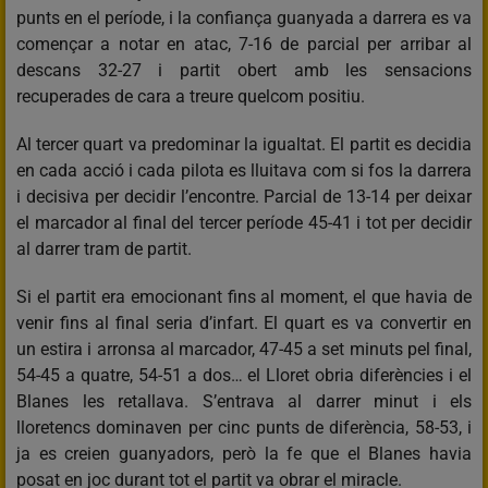
punts en el període, i la confiança guanyada a darrera es va
començar a notar en atac, 7-16 de parcial per arribar al
descans 32-27 i partit obert amb les sensacions
recuperades de cara a treure quelcom positiu.
Al tercer quart va predominar la igualtat. El partit es decidia
en cada acció i cada pilota es lluitava com si fos la darrera
i decisiva per decidir l’encontre. Parcial de 13-14 per deixar
el marcador al final del tercer període 45-41 i tot per decidir
al darrer tram de partit.
Si el partit era emocionant fins al moment, el que havia de
venir fins al final seria d’infart. El quart es va convertir en
un estira i arronsa al marcador, 47-45 a set minuts pel final,
54-45 a quatre, 54-51 a dos… el Lloret obria diferències i el
Blanes les retallava. S’entrava al darrer minut i els
lloretencs dominaven per cinc punts de diferència, 58-53, i
ja es creien guanyadors, però la fe que el Blanes havia
posat en joc durant tot el partit va obrar el miracle.