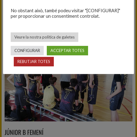
llacunes defensives han permès a l’equip local distanciar-
No obstant això, també podeu visitar "[CONFIGURAR]"
se en el marcador. Agrair a l’Arnau, entrenador del mini
per proporcionar un consentiment controlat.
groc, que avui ha portat l’equip. Nois aquesta és la línia de
treball i a pensar en el pròxim partit.
Veure la nostra política de galetes
Força Panteres
CONFIGURAR
ACCEPTAR TOTES
REBUTJAR TOTES
JÚNIOR B FEMENÍ