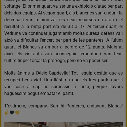
voltatge. El primer quart va ser una exhibició d’atac per part
dels dos equips. Al segon quart, els blanencs van endurir la
defensa i van minimitzar els seus recursos en atac i el
resultat a la mitja part era de 38 a 37. Al tercer quart, el
Vedruna va continuar jugant amb molta duresa defensiva i
això va dificultar l’encert per part de les panteres. A l’últim
quart, el Blanes va arribar a perdre de 12 punts. Malgrat
això, els visitants van aconseguir remuntar i van tenir
l’últim tir per forçar la pròrroga, però no va poder ser.
Molts ànims a l’Aleix Capdevila! Tot l’equip desitja que es
recuperi ben aviat. Una llàstima que els tres punts que li
van cosir al cap no sumessin a l’acta, perquè llavors
haguéssim pogut empatar el partit.
T’estimem, company. Som-hi Panteres, endavant Blanes!