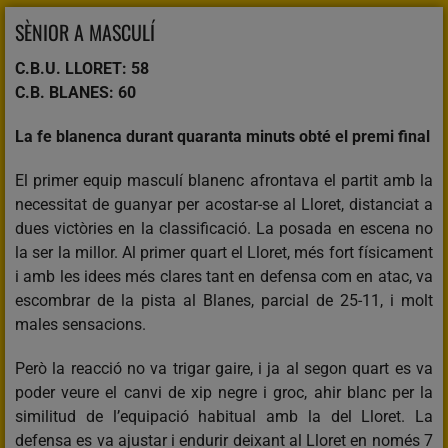
SÈNIOR A MASCULÍ
C.B.U. LLORET: 58
C.B. BLANES: 60
La fe blanenca durant quaranta minuts obté el premi final
El primer equip masculí blanenc afrontava el partit amb la
necessitat de guanyar per acostar-se al Lloret, distanciat a
dues victòries en la classificació. La posada en escena no
la ser la millor. Al primer quart el Lloret, més fort físicament
i amb les idees més clares tant en defensa com en atac, va
escombrar de la pista al Blanes, parcial de 25-11, i molt
males sensacions.
Però la reacció no va trigar gaire, i ja al segon quart es va
poder veure el canvi de xip negre i groc, ahir blanc per la
similitud de l’equipació habitual amb la del Lloret. La
defensa es va ajustar i endurir deixant al Lloret en només 7