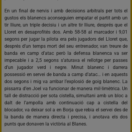
En un final de nervis i amb decisions arbitrals per tots el
gustos els blanencs aconseguien empatar el partit amb un
tir lliure, un triple decisiu i un altre tir lliure, després que el
Lloret en desaprofités dos. Amb 58-58 al marcador i 9,01
segons per jugar la pilota era pels jugadors del Lloret que,
després d’un temps mort del seu entrenador, van treure de
banda en camp d’atac però la defensa blanenca va ser
impecable i a 2,5 segons s’aturava el rellotge per passes
d’un jugador verd i negre. Minut blanenc i darrera
possessió en servei de banda a camp d’atac… i en aquests
dos segons i mig va arribar l’explosió de goig blanenc. La
pissarra d’en Joel va funcionar de manera mil·limètrica. Un
tall de distracció per sota cistella, simultani amb un bloc a
dalt de l’ampolla amb continuació cap a cistella del
blocador, va deixar sol a en Borja que rebia el servei des de
la banda de manera directa i precisa, i anotava els dos
punts que donaven la victòria al Blanes.