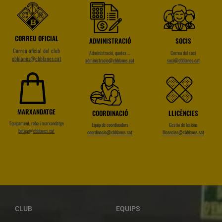
CORREU OFICIAL
ADMINISTRACIÓ
SOCIS
Correu oficial del club
Administració, quotes ...
Correu del soci
cbblanes@cbblanes.cat
administracio@cbblanes.cat
soci@cbblanes.cat
MARXANDATGE
COORDINACIÓ
LLICÈNCIES
Equipament, roba i marxandatge
Equip de coordinadors
Gestió de lesions
botiga@cbblanes.cat
coordinacio@cbblanes.cat
llicencies@cbblanes.cat
CLUB
EQUIPS