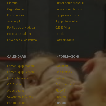
Història
Primer equip masculí
Organització
Primer equip femení
Publicacions
Equips masculins
Avís legal
Equips femenins
Política de privadesa
C.E. El Vilar
Política de galetes
Escola
Privadesa a les xarxes
Patrocinadors
CALENDARIS
INFORMACIONS
Primer Equip Masculí
Actualitat
Primer Equip Femení
Inscripcions
Equips federats
Botiga
C.E. El Vilar
Documentació
Altres equips
Playoff
Categories inferiors
Intranet
Partits a casa
Contacte