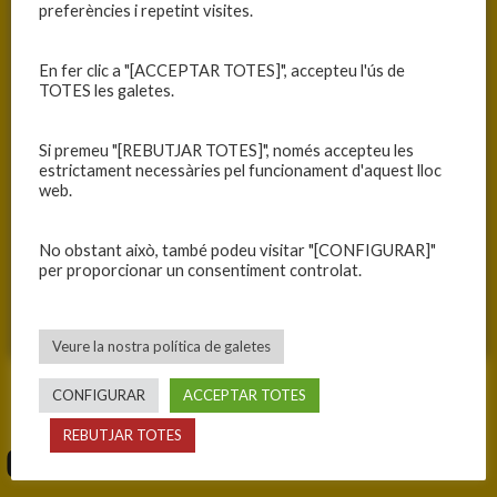
preferències i repetint visites.
Alternative:
RESUM DE LA POLÍTICA DE PRIVADESA
En fer clic a "[ACCEPTAR TOTES]", accepteu l'ús de
TOTES les galetes.
Us detallem el tractament que fem sobre les vostres dades:
Finalitat:
Respondre a consultes i/o sol·licituts.
Si premeu "[REBUTJAR TOTES]", només accepteu les
Conservació:
Mentre duri el consentiment prestat.
estrictament necessàries pel funcionament d'aquest lloc
Base legal:
El consentiment de l’interessat.
web.
Tipus de dades:
Dades merament identificatives.
Cessions:
Cap.
No obstant això, també podeu visitar "[CONFIGURAR]"
per proporcionar un consentiment controlat.
Transferències internacionals:
No previstes.
Perfils:
No previst.
Consulteu la nostra
política de privadesa
.
Veure la nostra política de galetes
CONFIGURAR
ACCEPTAR TOTES
REBUTJAR TOTES
CORREUS DEL CLUB