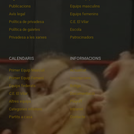
Publicacions
Equips masculins
Avís legal
Equips femenins
Política de privadesa
C.E. El Vilar
Política de galetes
Escola
Privadesa a les xarxes
Patrocinadors
CALENDARIS
INFORMACIONS
Primer Equip Masculí
Actualitat
Primer Equip Femení
Inscripcions
Equips federats
Botiga
C.E. El Vilar
Documentació
Altres equips
Playoff
Categories inferiors
Intranet
Partits a casa
Contacte