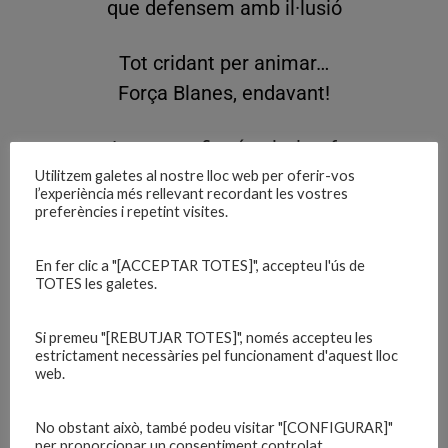
que defensem amb il·lusió
Tot cridant per animar…
Força Blanes, endavant!
La nostra fita és el triomf
però si perdem, no passa res,
Utilitzem galetes al nostre lloc web per oferir-vos
l’experiència més rellevant recordant les vostres
continuarem forts i lluitant
preferències i repetint visites.
amb l’afecció sempre al costat
En fer clic a "[ACCEPTAR TOTES]", accepteu l'ús de
TOTES les galetes.
Tot cridant per animar…
Força Blanes, endavant!
Si premeu "[REBUTJAR TOTES]", només accepteu les
estrictament necessàries pel funcionament d'aquest lloc
web.
I en tot moment recolzarem
les accions d’aquesta gent,
No obstant això, també podeu visitar "[CONFIGURAR]"
aprofitant tots els partits
per proporcionar un consentiment controlat.