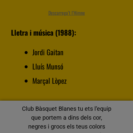
Descarrega’t l’Himne
Lletra i música (1988):
Jordi Gaitan
Lluís Munsó
Marçal Lòpez
Club Bàsquet Blanes tu ets l’equip
que portem a dins dels cor,
negres i grocs els teus colors