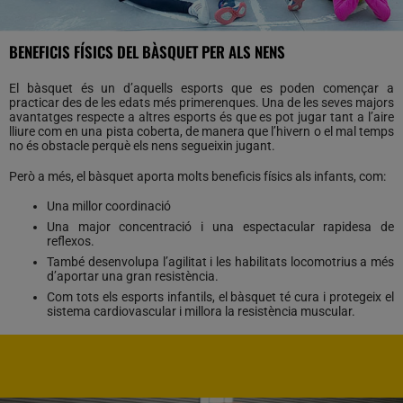
BENEFICIS FÍSICS DEL BÀSQUET PER ALS NENS
El bàsquet és un d’aquells esports que es poden començar a
practicar des de les edats més primerenques. Una de les seves majors
avantatges respecte a altres esports és que es pot jugar tant a l’aire
lliure com en una pista coberta, de manera que l’hivern o el mal temps
no és obstacle perquè els nens segueixin jugant.
Però a més, el bàsquet aporta molts beneficis físics als infants, com:
Una millor coordinació
Una major concentració i una espectacular rapidesa de
reflexos.
També desenvolupa l’agilitat i les habilitats locomotrius a més
d’aportar una gran resistència.
Com tots els esports infantils, el bàsquet té cura i protegeix el
sistema cardiovascular i millora la resistència muscular.