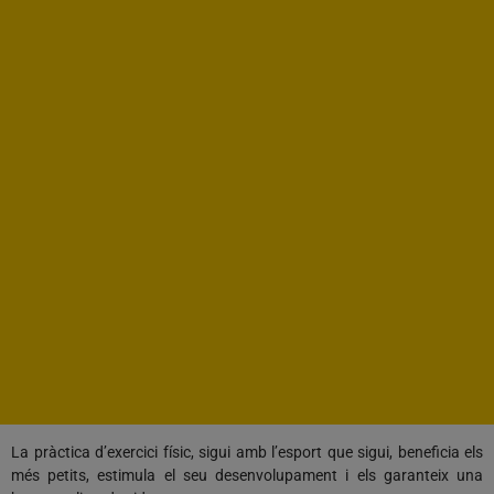
La pràctica d’exercici físic, sigui amb l’esport que sigui, beneficia els
més petits, estimula el seu desenvolupament i els garanteix una