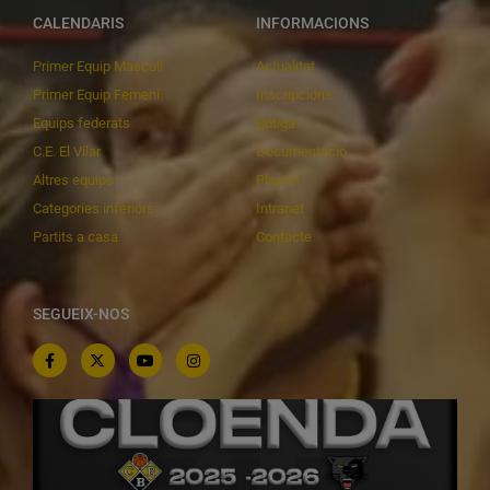
CALENDARIS
INFORMACIONS
Primer Equip Masculí
Actualitat
Primer Equip Femení
Inscripcions
Equips federats
Botiga
C.E. El Vilar
Documentació
Altres equips
Playoff
Categories inferiors
Intranet
Partits a casa
Contacte
SEGUEIX-NOS