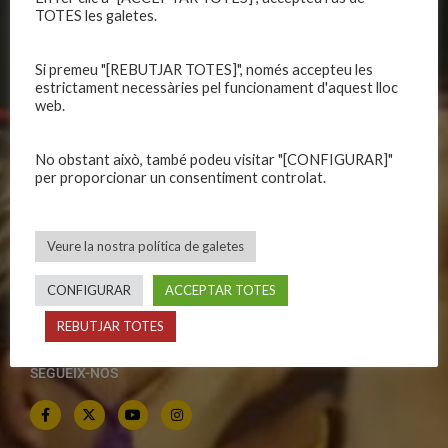
Política de galetes
Escola
TOTES les galetes.
Privadesa a les xarxes
Patrocinadors
Si premeu "[REBUTJAR TOTES]", només accepteu les
estrictament necessàries pel funcionament d'aquest lloc
web.
CALENDARIS
INFORMACIONS
Primer Equip Masculí
Actualitat
No obstant això, també podeu visitar "[CONFIGURAR]"
Primer Equip Femení
Inscripcions
per proporcionar un consentiment controlat.
Equips federats
Botiga
C.E. El Vilar
Documentació
Veure la nostra política de galetes
Altres equips
Playoff
Categories inferiors
Intranet
CONFIGURAR
ACCEPTAR TOTES
Partits a casa
Contacte
REBUTJAR TOTES
SEGUEIX-NOS