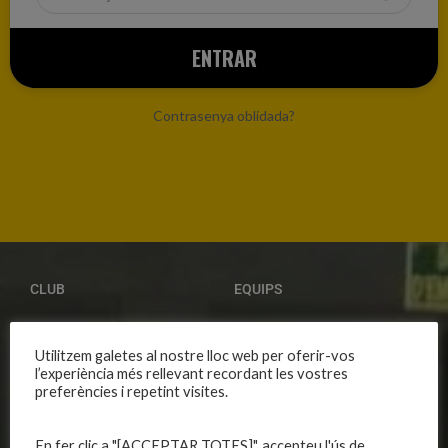
Contrasenya oblidada?
CLUB
EQUIPS
Història
Primer equip masculí
Utilitzem galetes al nostre lloc web per oferir-vos
Organització
Primer equip femení
l’experiència més rellevant recordant les vostres
Publicacions
Equips masculins
preferències i repetint visites.
Avís legal
Equips femenins
Política de privadesa
C.E. El Vilar
En fer clic a "[ACCEPTAR TOTES]", accepteu l'ús de