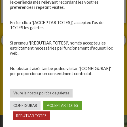
l’experiència més rellevant recordant les vostres
preferències i repetint visites.
En fer clic a "[ACCEPTAR TOTES]", accepteu l'ús de
TOTES les galetes.
Si premeu "[REBUTJAR TOTES]", només accepteu les
estrictament necessàries pel funcionament d'aquest lloc
web.
No obstant això, també podeu visitar "[CONFIGURAR]"
per proporcionar un consentiment controlat.
ANTERIOR
SEGÜENT
DIA DE PARTIT
TREBALL D’EQUIP
Veure la nostra política de galetes
CONFIGURAR
ACCEPTAR TOTES
REBUTJAR TOTES