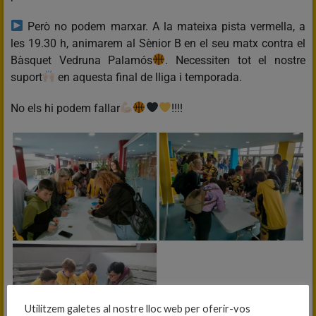
Però no podem marxar. A la mateixa pista vermella, a
les 19.30 h, animarem al Sènior B en el seu matx contra el
Bàsquet Vedruna Palamós
. Necessiten tot el nostre
suport
en aquesta final de lliga i temporada.
No els hi podem fallar
!!!!
Utilitzem galetes al nostre lloc web per oferir-vos