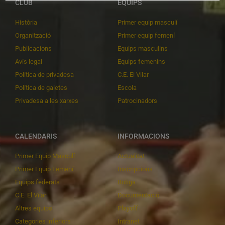
CLUB
EQUIPS
Història
Primer equip masculí
Organització
Primer equip femení
Publicacions
Equips masculins
Avís legal
Equips femenins
Política de privadesa
C.E. El Vilar
Política de galetes
Escola
Privadesa a les xarxes
Patrocinadors
CALENDARIS
INFORMACIONS
Primer Equip Masculí
Actualitat
Primer Equip Femení
Inscripcions
Equips federats
Botiga
C.E. El Vilar
Documentació
Altres equips
Playoff
Categories inferiors
Intranet