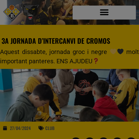
3A JORNADA D’INTERCANVI DE CROMOS
Aquest dissabte, jornada groc i negre
molt
important panteres. ENS AJUDEU
27/04/2024
CLUB