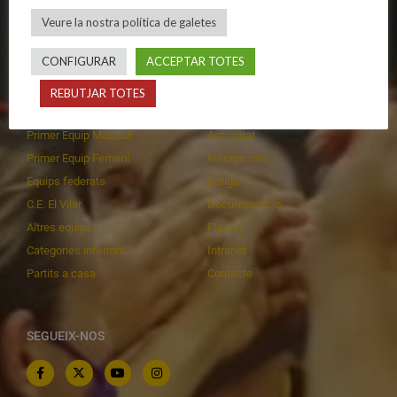
Política de galetes
Escola
Veure la nostra política de galetes
Privadesa a les xarxes
Patrocinadors
CONFIGURAR
ACCEPTAR TOTES
REBUTJAR TOTES
CALENDARIS
INFORMACIONS
Primer Equip Masculí
Actualitat
Primer Equip Femení
Inscripcions
Equips federats
Botiga
C.E. El Vilar
Documentació
Altres equips
Playoff
Categories inferiors
Intranet
Partits a casa
Contacte
SEGUEIX-NOS