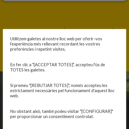
ANTERIOR
SEGÜENT
Utilitzem galetes al nostre lloc web per oferir-vos
CONVERTEIX-TE EN UNA PANTERA!!!
PARTITS DISPUTATS
l’experiència més rellevant recordant les vostres
preferències i repetint visites.
En fer clic a "[ACCEPTAR TOTES]", accepteu l'ús de
TOTES les galetes.
CLUB
EQUIPS
Si premeu "[REBUTJAR TOTES]", només accepteu les
estrictament necessàries pel funcionament d'aquest lloc
web.
Història
Primer equip masculí
Organització
Primer equip femení
No obstant això, també podeu visitar "[CONFIGURAR]"
Publicacions
Equips masculins
per proporcionar un consentiment controlat.
Avís legal
Equips femenins
Política de privadesa
C.E. El Vilar