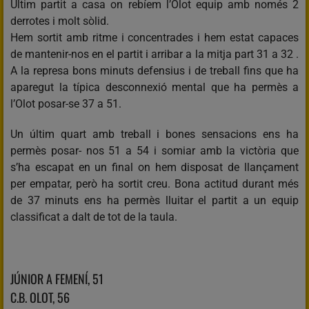
Últim partit a casa on rebíem l’Olot equip amb només 2
derrotes i molt sòlid.
Hem sortit amb ritme i concentrades i hem estat capaces
de mantenir-nos en el partit i arribar a la mitja part 31 a 32 .
A la represa bons minuts defensius i de treball fins que ha
aparegut la típica desconnexió mental que ha permès a
l’Olot posar-se 37 a 51.
Un últim quart amb treball i bones sensacions ens ha
permès posar- nos 51 a 54 i somiar amb la victòria que
s’ha escapat en un final on hem disposat de llançament
per empatar, però ha sortit creu. Bona actitud durant més
de 37 minuts ens ha permès lluitar el partit a un equip
classificat a dalt de tot de la taula.
JÚNIOR A FEMENÍ, 51
C.B. OLOT, 56