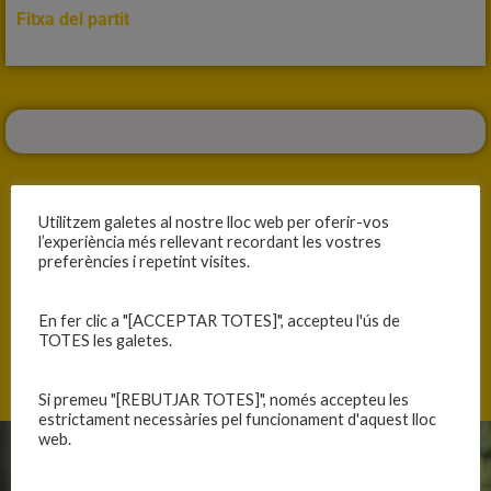
Fitxa del partit
Utilitzem galetes al nostre lloc web per oferir-vos
l’experiència més rellevant recordant les vostres
preferències i repetint visites.
ANTERIOR
SEGÜENT
COMPETIM SENSE PREMI
VICTÒRIA PER MANTENIR OPCIONS
En fer clic a "[ACCEPTAR TOTES]", accepteu l'ús de
TOTES les galetes.
Si premeu "[REBUTJAR TOTES]", només accepteu les
estrictament necessàries pel funcionament d'aquest lloc
web.
CLUB
EQUIPS