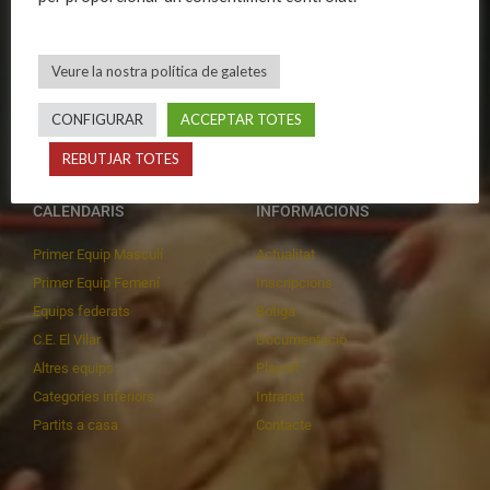
Publicacions
Equips masculins
Avís legal
Equips femenins
Veure la nostra política de galetes
Política de privadesa
C.E. El Vilar
Política de galetes
Escola
CONFIGURAR
ACCEPTAR TOTES
Privadesa a les xarxes
Patrocinadors
REBUTJAR TOTES
CALENDARIS
INFORMACIONS
Primer Equip Masculí
Actualitat
Primer Equip Femení
Inscripcions
Equips federats
Botiga
C.E. El Vilar
Documentació
Altres equips
Playoff
Categories inferiors
Intranet
Partits a casa
Contacte