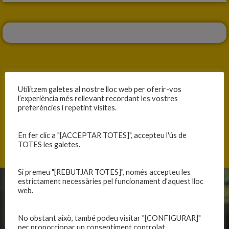
Utilitzem galetes al nostre lloc web per oferir-vos
ANTERIOR
SEGÜENT
l’experiència més rellevant recordant les vostres
preferències i repetint visites.
GRAN FINAL
SENSE OPCIONS
En fer clic a "[ACCEPTAR TOTES]", accepteu l'ús de
TOTES les galetes.
Si premeu "[REBUTJAR TOTES]", només accepteu les
estrictament necessàries pel funcionament d'aquest lloc
web.
CLUB
EQUIPS
Història
Primer equip masculí
No obstant això, també podeu visitar "[CONFIGURAR]"
Organització
Primer equip femení
per proporcionar un consentiment controlat.