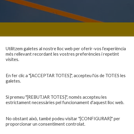
Utilitzem galetes al nostre lloc web per oferir-vos l’experiència
més rellevant recordant les vostres preferències i repetint
visites.
En fer clic a "[ACCEPTAR TOTES]", accepteu l'ús de TOTES les
galetes.
Si premeu "[REBUTJAR TOTES]", només accepteu les
estrictament necessàries pel funcionament d'aquest lloc web.
No obstant això, també podeu visitar "[CONFIGURAR]" per
proporcionar un consentiment controlat.