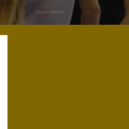
Disseny
infoselva