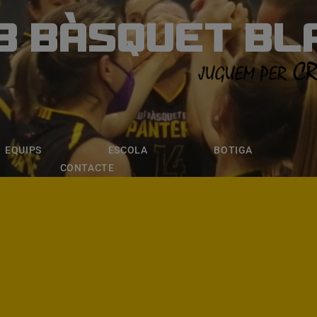
B BÀSQUET BL
ÀSQUET BLANE
ESCOLA
BOTIGA
INSCRIPCI
EQUIPS
ESCOLA
BOTIGA
CONTACTE