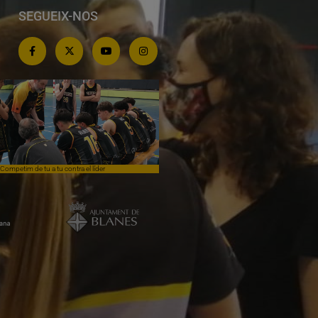
SEGUEIX-NOS
Competim de tu a tu contra el líder
Èpica lluita sense premi