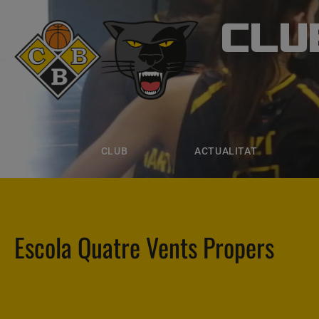
CLU
CLUB B
CLUB
ACTUALITAT
EQUIPS
CLUB
ACTUALITAT
Escola Quatre Vents Propers