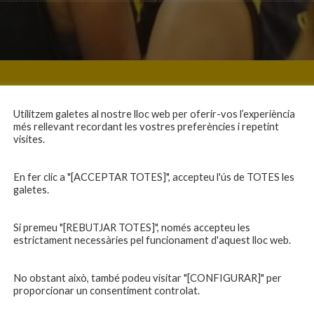
Utilitzem galetes al nostre lloc web per oferir-vos l’experiència
més rellevant recordant les vostres preferències i repetint
visites.
En fer clic a "[ACCEPTAR TOTES]", accepteu l'ús de TOTES les
galetes.
Si premeu "[REBUTJAR TOTES]", només accepteu les
estrictament necessàries pel funcionament d'aquest lloc web.
No obstant això, també podeu visitar "[CONFIGURAR]" per
proporcionar un consentiment controlat.