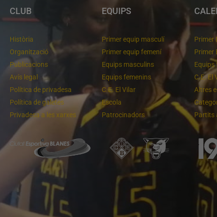
CLUB
EQUIPS
CALE
Història
Primer equip masculí
Primer 
Organització
Primer equip femení
Primer 
Publicacions
Equips masculins
Equips 
Avís legal
Equips femenins
C.E. El 
Política de privadesa
C.E. El Vilar
Altres 
Política de galetes
Escola
Categor
Privadesa a les xarxes
Patrocinadors
Partits
Un final rodó
Cloenda de temporada