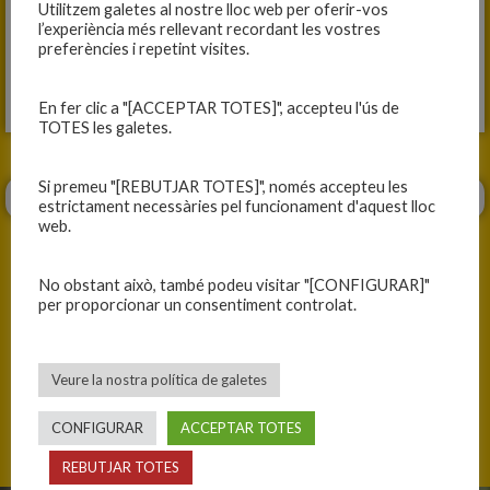
Utilitzem galetes al nostre lloc web per oferir-vos
l’experiència més rellevant recordant les vostres
preferències i repetint visites.
En fer clic a "[ACCEPTAR TOTES]", accepteu l'ús de
TOTES les galetes.
Si premeu "[REBUTJAR TOTES]", només accepteu les
estrictament necessàries pel funcionament d'aquest lloc
web.
No obstant això, també podeu visitar "[CONFIGURAR]"
per proporcionar un consentiment controlat.
ANTERIOR
SEGÜENT
TREBALL DE L’EQUIP DE VALORS AMB ELS CAPITANS I CAPITANES
AMISTÓS ENTRE EL MINI A I EL MINI GROC MASCULINS
Veure la nostra política de galetes
CONFIGURAR
ACCEPTAR TOTES
REBUTJAR TOTES