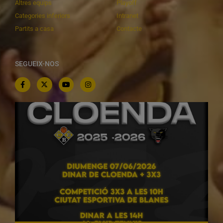
Altres equips
Playoff
Categories inferiors
Intranet
Partits a casa
Contacte
SEGUEIX-NOS