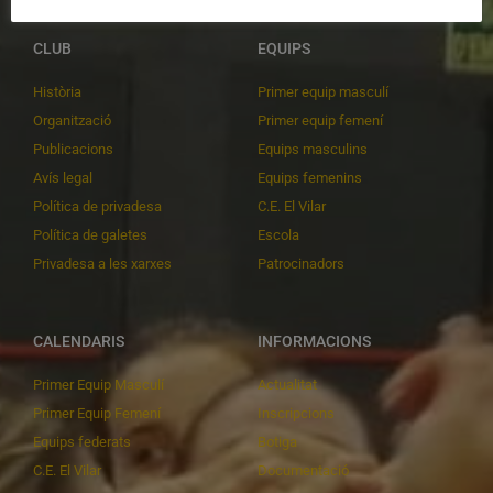
CLUB
EQUIPS
Història
Primer equip masculí
Organització
Primer equip femení
Publicacions
Equips masculins
Avís legal
Equips femenins
Política de privadesa
C.E. El Vilar
Política de galetes
Escola
Privadesa a les xarxes
Patrocinadors
CALENDARIS
INFORMACIONS
Primer Equip Masculí
Actualitat
Primer Equip Femení
Inscripcions
Equips federats
Botiga
C.E. El Vilar
Documentació