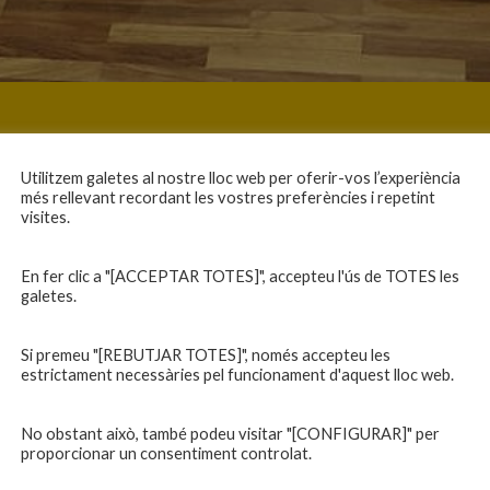
Utilitzem galetes al nostre lloc web per oferir-vos l’experiència
més rellevant recordant les vostres preferències i repetint
visites.
En fer clic a "[ACCEPTAR TOTES]", accepteu l'ús de TOTES les
galetes.
Si premeu "[REBUTJAR TOTES]", només accepteu les
estrictament necessàries pel funcionament d'aquest lloc web.
No obstant això, també podeu visitar "[CONFIGURAR]" per
proporcionar un consentiment controlat.