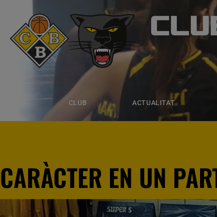
CLU
CLUB B
CLUB
ACTUALITAT
EQUIPS
CLUB
ACTUALITAT
CARÀCTER EN UN PART