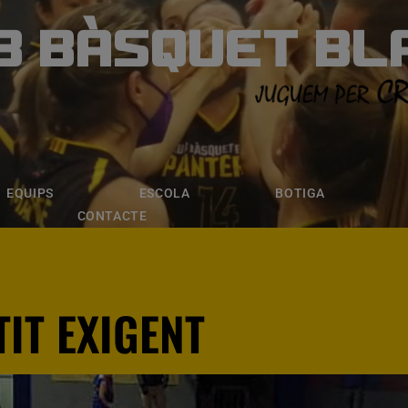
B BÀSQUET BL
ÀSQUET BLANE
ESCOLA
BOTIGA
INSCRIPCI
EQUIPS
ESCOLA
BOTIGA
CONTACTE
IT EXIGENT