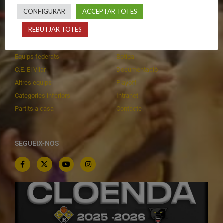
CALENDARIS
INFORMACIONS
CONFIGURAR
ACCEPTAR TOTES
REBUTJAR TOTES
Primer Equip Masculí
Actualitat
Primer Equip Femení
Inscripcions
Equips federats
Botiga
C.E. El Vilar
Documentació
Altres equips
Playoff
Categories inferiors
Intranet
Partits a casa
Contacte
SEGUEIX-NOS