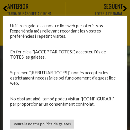
ANTERIOR
SEGÜENT
TARDA DE BÀSQUET A GIRONA
LOTERIA DE NADAL
Utilitzem galetes al nostre lloc web per oferir-vos
l’experiència més rellevant recordant les vostres
preferències i repetint visites.
En fer clic a "[ACCEPTAR TOTES]", accepteu l'ús de
TOTES les galetes.
CLUB
EQUIPS
Història
Primer equip masculí
Si premeu "[REBUTJAR TOTES]", només accepteu les
estrictament necessàries pel funcionament d'aquest lloc
Organització
Primer equip femení
web.
Publicacions
Equips masculins
Avís legal
Equips femenins
No obstant això, també podeu visitar "[CONFIGURAR]"
Política de privadesa
C.E. El Vilar
per proporcionar un consentiment controlat.
Política de galetes
Escola
Privadesa a les xarxes
Patrocinadors
Veure la nostra política de galetes