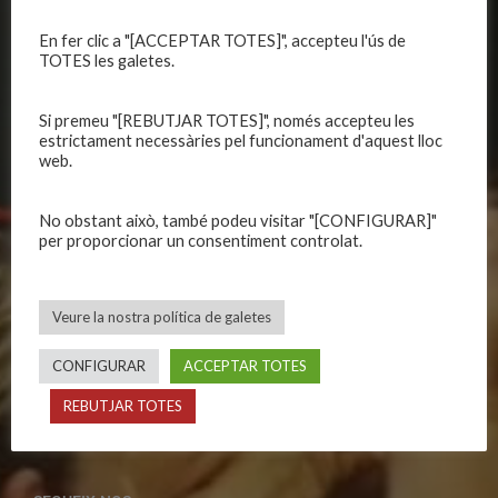
Publicacions
Equips masculins
En fer clic a "[ACCEPTAR TOTES]", accepteu l'ús de
Avís legal
Equips femenins
TOTES les galetes.
Política de privadesa
C.E. El Vilar
Política de galetes
Escola
Si premeu "[REBUTJAR TOTES]", només accepteu les
Privadesa a les xarxes
Patrocinadors
estrictament necessàries pel funcionament d'aquest lloc
web.
CALENDARIS
INFORMACIONS
No obstant això, també podeu visitar "[CONFIGURAR]"
per proporcionar un consentiment controlat.
Primer Equip Masculí
Actualitat
Primer Equip Femení
Inscripcions
Equips federats
Botiga
Veure la nostra política de galetes
C.E. El Vilar
Documentació
CONFIGURAR
ACCEPTAR TOTES
Altres equips
Playoff
Categories inferiors
Intranet
REBUTJAR TOTES
Partits a casa
Contacte