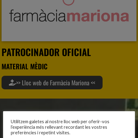
PATROCINADOR OFICIAL
MATERIAL MÈDIC
>> Lloc web de Farmàcia Mariona <<
CLUB
EQUIPS
Utilitzem galetes al nostre lloc web per oferir-vos
Història
Primer equip masculí
l’experiència més rellevant recordant les vostres
preferències i repetint visites.
Organització
Primer equip femení