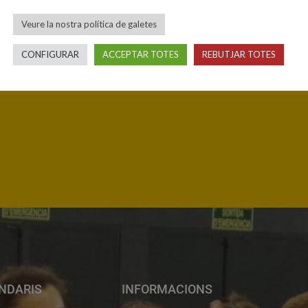
Veure la nostra política de galetes
CONFIGURAR
ACCEPTAR TOTES
REBUTJAR TOTES
ba la teva botiga més propera
NDARIS
INFORMACIONS