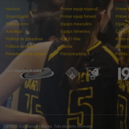
Història
Primer equip masculí
Primer 
Organització
Primer equip femení
Primer 
Publicacions
Equips masculins
Equips 
Avís legal
Equips femenins
C.E. El 
Política de privadesa
C.E. El Vilar
Altres 
Política de galetes
Escola
Categor
Privadesa a les xarxes
Patrocinadors
Partits
 bona imatge de l'equip
Un final rodó
© 2026 Club Bàsquet Blanes. Tots els drets reservats.