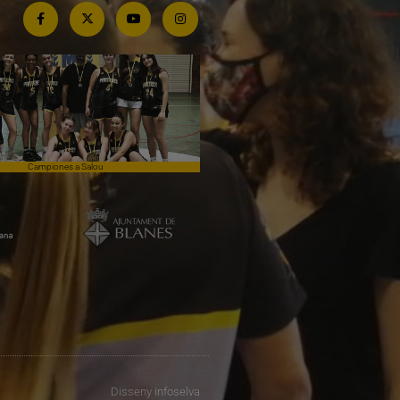
Campiones a Salou
Competim de tu a tu contra el lí
Disseny
infoselva