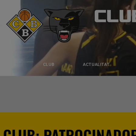
CLU
CLUB B
CLUB
ACTUALITAT
EQUIPS
CLUB
ACTUALITAT
CLUB: PATROCINADO