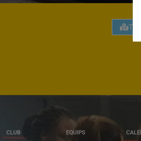
Tro
CLUB
EQUIPS
CALE