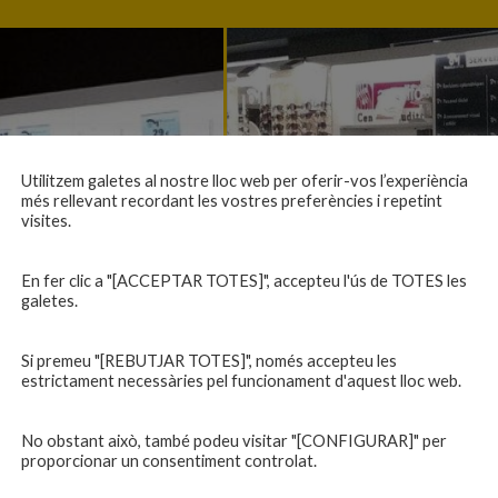
Utilitzem galetes al nostre lloc web per oferir-vos l’experiència
més rellevant recordant les vostres preferències i repetint
visites.
En fer clic a "[ACCEPTAR TOTES]", accepteu l'ús de TOTES les
galetes.
Si premeu "[REBUTJAR TOTES]", només accepteu les
estrictament necessàries pel funcionament d'aquest lloc web.
No obstant això, també podeu visitar "[CONFIGURAR]" per
proporcionar un consentiment controlat.