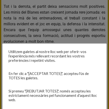
Tot i la derrota, el partit deixa sensacions molt positives.
Les minis del Blanes estan creixent jornada rere jornada: es
nota la mà de les entrenadores, el treball constant i la
millora evident en el joc en equip, la defensa i la intensitat.
Encara que l’equip arrossegui unes quantes derrotes
consecutives, la seva formació, actitud i progrés esportiu
evolucionen a molt bon ritme.
Utilitzem galetes al nostre lloc web per oferir-vos
Partit per estar orgullosos i per confirmar que aquest
l’experiència més rellevant recordant les vostres
conjunt té un futur molt prometedor.
preferències i repetint visites.
Enhorabona pel vostre esforç i a seguir creixent!
Força Blanes!!
En fer clic a "[ACCEPTAR TOTES]", accepteu l'ús de
Força mini panteres!!
TOTES les galetes.
Si premeu "[REBUTJAR TOTES]", només accepteu les
estrictament necessàries pel funcionament d'aquest lloc
web.
MINI B FEMENÍ, 37