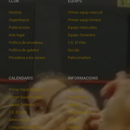
CLUB
EQUIPS
Història
Primer equip masculí
Organització
Primer equip femení
Publicacions
Equips masculins
Avís legal
Equips femenins
Política de privadesa
C.E. El Vilar
Política de galetes
Escola
Privadesa a les xarxes
Patrocinadors
CALENDARIS
INFORMACIONS
Primer Equip Masculí
Actualitat
Primer Equip Femení
Inscripcions
Equips federats
Botiga
C.E. El Vilar
Documentació
Altres equips
Playoff
Categories inferiors
Intranet