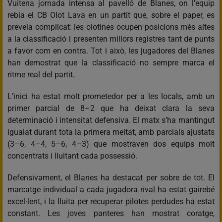
Vuitena jornada intensa al pavelló de Blanes, on l’equip
rebia el CB Olot Lava en un partit que, sobre el paper, es
preveia complicat: les olotines ocupen posicions més altes
a la classificació i presenten millors registres tant de punts
a favor com en contra. Tot i això, les jugadores del Blanes
han demostrat que la classificació no sempre marca el
ritme real del partit.
L’inici ha estat molt prometedor per a les locals, amb un
primer parcial de 8–2 que ha deixat clara la seva
determinació i intensitat defensiva. El matx s’ha mantingut
igualat durant tota la primera meitat, amb parcials ajustats
(3–6, 4–4, 5–6, 4–3) que mostraven dos equips molt
concentrats i lluitant cada possessió.
Defensivament, el Blanes ha destacat per sobre de tot. El
marcatge individual a cada jugadora rival ha estat gairebé
excel·lent, i la lluita per recuperar pilotes perdudes ha estat
constant. Les joves panteres han mostrat coratge,