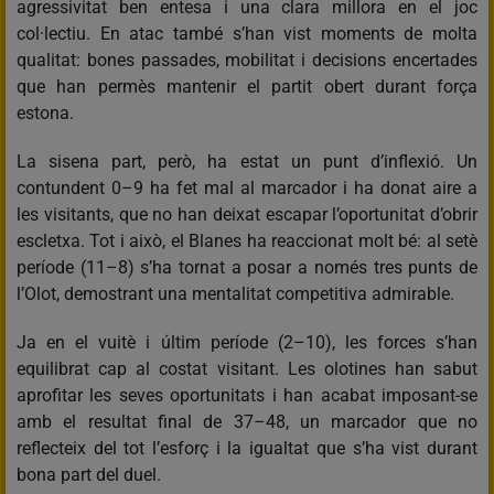
agressivitat ben entesa i una clara millora en el joc
col·lectiu. En atac també s’han vist moments de molta
qualitat: bones passades, mobilitat i decisions encertades
que han permès mantenir el partit obert durant força
estona.
La sisena part, però, ha estat un punt d’inflexió. Un
contundent 0–9 ha fet mal al marcador i ha donat aire a
les visitants, que no han deixat escapar l’oportunitat d’obrir
escletxa. Tot i això, el Blanes ha reaccionat molt bé: al setè
període (11–8) s’ha tornat a posar a només tres punts de
l’Olot, demostrant una mentalitat competitiva admirable.
Ja en el vuitè i últim període (2–10), les forces s’han
equilibrat cap al costat visitant. Les olotines han sabut
aprofitar les seves oportunitats i han acabat imposant-se
amb el resultat final de 37–48, un marcador que no
reflecteix del tot l’esforç i la igualtat que s’ha vist durant
bona part del duel.