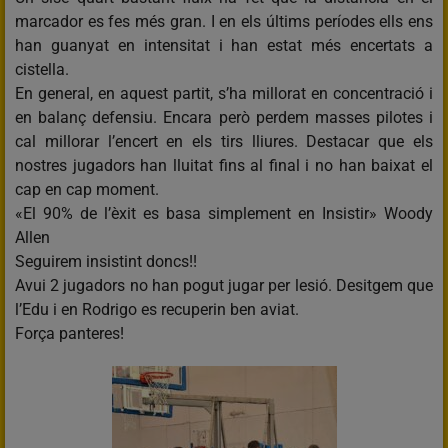
marcador es fes més gran. I en els últims períodes ells ens
han guanyat en intensitat i han estat més encertats a
cistella.
En general, en aquest partit, s’ha millorat en concentració i
en balanç defensiu. Encara però perdem masses pilotes i
cal millorar l’encert en els tirs lliures. Destacar que els
nostres jugadors han lluitat fins al final i no han baixat el
cap en cap moment.
«El 90% de l’èxit es basa simplement en Insistir» Woody
Allen
Seguirem insistint doncs!!
Avui 2 jugadors no han pogut jugar per lesió. Desitgem que
l’Edu i en Rodrigo es recuperin ben aviat.
Força panteres!