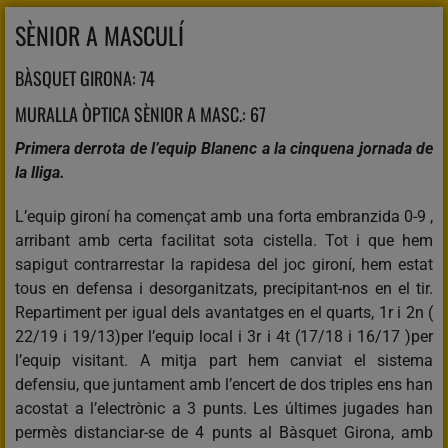
SÈNIOR A MASCULÍ
BÀSQUET GIRONA: 74
MURALLA ÒPTICA SÈNIOR A MASC.: 67
Primera derrota de l’equip Blanenc a la cinquena jornada de
la lliga.
L’equip gironí ha començat amb una forta embranzida 0-9 ,
arribant amb certa facilitat sota cistella. Tot i que hem
sapigut contrarrestar la rapidesa del joc gironí, hem estat
tous en defensa i desorganitzats, precipitant-nos en el tir.
Repartiment per igual dels avantatges en el quarts, 1r i 2n (
22/19 i 19/13)per l’equip local i 3r i 4t (17/18 i 16/17 )per
l’equip visitant. A mitja part hem canviat el sistema
defensiu, que juntament amb l’encert de dos triples ens han
acostat a l’electrònic a 3 punts. Les últimes jugades han
permès distanciar-se de 4 punts al Bàsquet Girona, amb