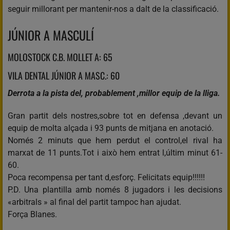
seguir millorant per mantenir-nos a dalt de la classificació.
JÚNIOR A MASCULÍ
MOLOSTOCK C.B. MOLLET A: 65
VILA DENTAL JÚNIOR A MASC.: 60
Derrota a la pista del, probablement ,millor equip de la lliga.
Gran partit dels nostres,sobre tot en defensa ,devant un
equip de molta alçada i 93 punts de mitjana en anotació.
Només 2 minuts que hem perdut el control,el rival ha
marxat de 11 punts.Tot i això hem entrat l,últim minut 61-
60.
Poca recompensa per tant d,esforç. Felicitats equip!!!!!!
P.D. Una plantilla amb només 8 jugadors i les decisions
«arbitrals » al final del partit tampoc han ajudat.
Força Blanes.