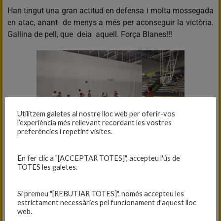
Han tingut una gran actitud en defensa i molta mossegada
en atac, anant de menys a més per aconseguir la victòria.
Gallina de pell, que deia aquell. Força Blanes!!!
Utilitzem galetes al nostre lloc web per oferir-vos
l’experiència més rellevant recordant les vostres
preferències i repetint visites.
CADET A FEMENÍ
En fer clic a "[ACCEPTAR TOTES]", accepteu l'ús de
TOTES les galetes.
JET TERRASSA BLAU: 69
CADET A FEM. INTER: 38
Si premeu "[REBUTJAR TOTES]", només accepteu les
estrictament necessàries pel funcionament d'aquest lloc
Una tarda de diumenge complicada a Terrassa.
web.