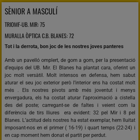
SÈNIOR A MASCULÍ
TRIOMF-UB. MIR: 75
MURALLA ÒPTICA C.B. BLANES: 72
Tot i la derrota, bon joc de les nostres joves panteres
Amb un pavelló omplert, de gom a gom, per la presentació
d’equips del UB. Mir. El Blanes ha plantat cara, oferint un
joc molt versàtil. Molt intensos en defensa, hem sabut
aturar el seu joc exterior però l’interior ens ha costat molt
més . Els nostres pivots amb més joventut i menys
envergadura, els ha costat aturar l’aproximació a cistella
des del poste; carregant-se de faltes i veient com la
diferència de tirs lliures era evident: 32 pel Mir i 8 pel
Blanes. L’actitud dels nostres ha estat exemplar, hem lluitat
imposant-nos en el primer ( 16-19) i quart temps (22-24) i
en cap moment hem donat el partit per perdut.