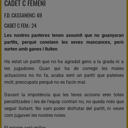
CADET C FEMENÍ
F.D. CASSANENC: 69
CADET C FEM.: 24
Les nostres panteres tenen assumit que no guanyaran
partits, perquè coneixen les seves mancances, però
surten amb ganes i lluiten
Ha estat un partit que no ha agradat gens a la grada ni a
les jugadores. Quan qui ha de corregir les males
actuacions no ho fa, acaba sent un partit que pateixes
molt, preocupats perquè no es facin mal.
Davant la impotència que les teves accions eren totes
penalitzades i les de l’equip contrari no, no queda més que
seguir lluitant. No vam poder disfrutar del partit, ni veure
com jugaven les nostres noies.
El pròxim serà millor.