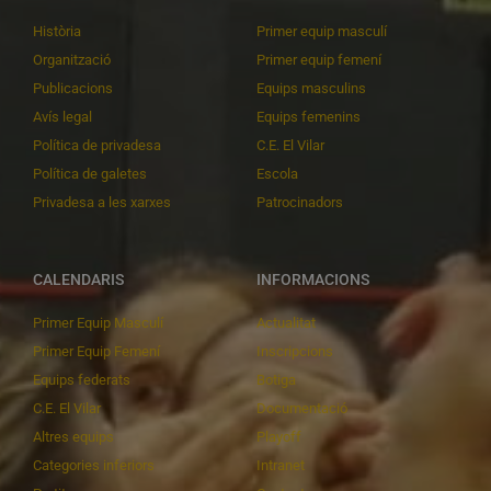
Història
Primer equip masculí
Organització
Primer equip femení
Publicacions
Equips masculins
Avís legal
Equips femenins
Política de privadesa
C.E. El Vilar
Política de galetes
Escola
Privadesa a les xarxes
Patrocinadors
CALENDARIS
INFORMACIONS
Primer Equip Masculí
Actualitat
Primer Equip Femení
Inscripcions
Equips federats
Botiga
C.E. El Vilar
Documentació
Altres equips
Playoff
Categories inferiors
Intranet