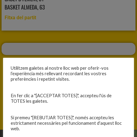
BASKET ALMEDA, 63
Fitxa del partit
Utilitzem galetes al nostre lloc web per oferir-vos
l’experiència més rellevant recordant les vostres
preferències i repetint visites.
ANTERIOR
SEGÜENT
MERESCUDA VICTÒRIA
TENÍEM OPCIONS
En fer clic a "[ACCEPTAR TOTES]", accepteu l'ús de
TOTES les galetes.
Si premeu "[REBUTJAR TOTES]", només accepteu les
estrictament necessàries pel funcionament d'aquest lloc
web.