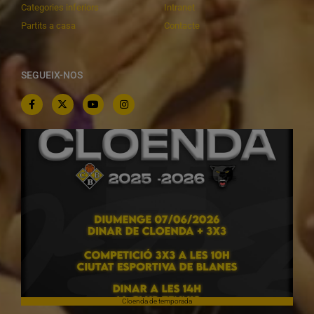
Categories inferiors
Intranet
Partits a casa
Contacte
SEGUEIX-NOS
Cloenda de temporada