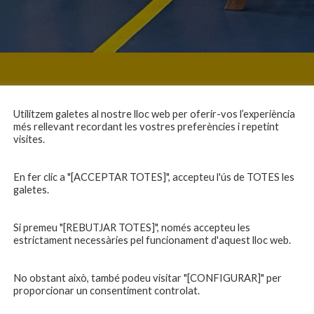
Utilitzem galetes al nostre lloc web per oferir-vos l’experiència
més rellevant recordant les vostres preferències i repetint
visites.
En fer clic a "[ACCEPTAR TOTES]", accepteu l'ús de TOTES les
galetes.
Si premeu "[REBUTJAR TOTES]", només accepteu les
estrictament necessàries pel funcionament d'aquest lloc web.
No obstant això, també podeu visitar "[CONFIGURAR]" per
proporcionar un consentiment controlat.