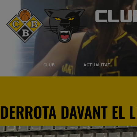
CLU
CLUB B
CLUB
ACTUALITAT
EQUIPS
CLUB
ACTUALITAT
DERROTA DAVANT EL L