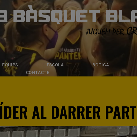
B BÀSQUET BL
ÀSQUET BLANE
ESCOLA
BOTIGA
INSCRIPCI
EQUIPS
ESCOLA
BOTIGA
CONTACTE
ÍDER AL DARRER PART