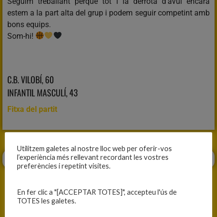
Seguim treballant perquè tot i la derrota d’avui encara
estem a la part alta del grup i podem seguir competint amb
bons equips.
Som-hi!
C.B. VILOBÍ, 60
INFANTIL MASCULÍ, 43
Fitxa del partit
Utilitzem galetes al nostre lloc web per oferir-vos
l’experiència més rellevant recordant les vostres
preferències i repetint visites.
En fer clic a "[ACCEPTAR TOTES]", accepteu l'ús de
TOTES les galetes.