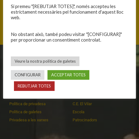
ANTERIOR
SEGÜENT
Si premeu "[REBUTJAR TOTES]", només accepteu les
TERCERA VICTÒRIA CONSECUTIVA
FEINA FETA
estrictament necessàries pel funcionament d'aquest lloc
web.
No obstant això, també podeu visitar "[CONFIGURAR]"
per proporcionar un consentiment controlat.
CLUB
EQUIPS
Veure la nostra política de galetes
Història
Primer equip masculí
CONFIGURAR
ACCEPTAR TOTES
Organització
Primer equip femení
REBUTJAR TOTES
Publicacions
Equips masculins
Avís legal
Equips femenins
Política de privadesa
C.E. El Vilar
Política de galetes
Escola
Privadesa a les xarxes
Patrocinadors