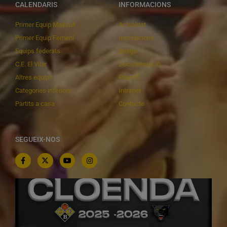
CALENDARIS
INFORMACIONS
Primer Equip Masculí
Actualitat
Primer Equip Femení
Inscripcions
Equips federats
Botiga
C.E. El Vilar
Documentació
Altres equips
Playoff
Categories inferiors
Intranet
Partits a casa
Contacte
SEGUEIX-NOS