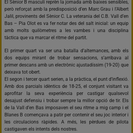
El Sènior B masculí reprèn la jornada amb baixes sensibles,
però reforçat amb la predisposició d’en Marc Grau i l’Albert
Jalil, provinents del Sènior C. La veterania del C.B. Vall d’en
Bas – Pia Olot es va fer notar des del salt inicial: un equip
amb molts quilòmetres a les vambes i una disciplina
tàctica que va marcar el ritme del partit.
El primer quart va ser una batalla d’alternances, amb els
dos equips mirant de trobar sensacions, s’arribava al
primer descans amb un electrònic ajustadíssim (19-20) que
deixava tot obert.
El segon i tercer quart serien, a la pràctica, el punt d’inflexió.
Amb dos parcials idèntics de 18-25, el conjunt visitant va
aprofitar la seva experiència per castigar qualsevol
desajust defensiu i trobar sempre la millor opció de tir. Els
de la Vall d’en Bas imposaven el seu ritme a mig camp i el
Blanes B començava a patir per contenir el seu joc interior i
les circulacions ràpides. A més, les pèrdues de pilota
castigaven els intents dels nostres.