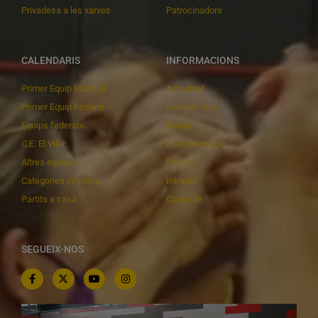
Privadesa a les xarxes
Patrocinadors
CALENDARIS
INFORMACIONS
Primer Equip Masculí
Actualitat
Primer Equip Femení
Inscripcions
Equips federats
Botiga
C.E. El Vilar
Documentació
Altres equips
Playoff
Categories inferiors
Intranet
Partits a casa
Contacte
SEGUEIX-NOS