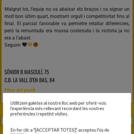
Malgrat tot, l’equip no va abaixar els braços i va signar un
molt bon últim quart, mostrant orgull i competitivitat fins al
final. El parcial favorable va permetre retallar diferències,
però la remuntada era massa costeruda i la victòria ja no
era a l’abast.
Seguim
SÈNIOR B MASCULÍ, 75
C.B. LA VALL D’EN BAS, 84
Fitxa del partit
Utilitzem galetes al nostre lloc web per oferir-vos
l’experiència més rellevant recordant les vostres
preferències i repetint visites.
En fer clic a "[ACCEPTAR TOTES]", accepteu l'ús de