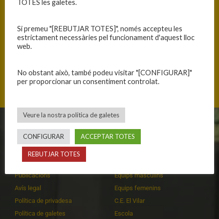
TOTES les galetes.
Si premeu "[REBUTJAR TOTES]", només accepteu les
estrictament necessàries pel funcionament d'aquest lloc
ANTERIOR
SEGÜENT
web.
NETAMENT SUPERIORS
TORNEM A CASA AMB DERROTA
No obstant això, també podeu visitar "[CONFIGURAR]"
per proporcionar un consentiment controlat.
Veure la nostra política de galetes
CLUB
EQUIPS
CONFIGURAR
ACCEPTAR TOTES
Història
Primer equip masculí
REBUTJAR TOTES
Organització
Primer equip femení
Publicacions
Equips masculins
Avís legal
Equips femenins
Política de privadesa
C.E. El Vilar
Política de galetes
Escola