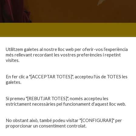
Utilitzem galetes al nostre lloc web per oferir-vos l’experiència
més rellevant recordant les vostres preferències i repetint
visites.
En fer clic a "[ACCEPTAR TOTES]", accepteu l'ús de TOTES les
galetes.
Si premeu "[REBUTJAR TOTES]", només accepteu les
estrictament necessàries pel funcionament d'aquest lloc web.
No obstant això, també podeu visitar "[CONFIGURAR]" per
proporcionar un consentiment controlat.