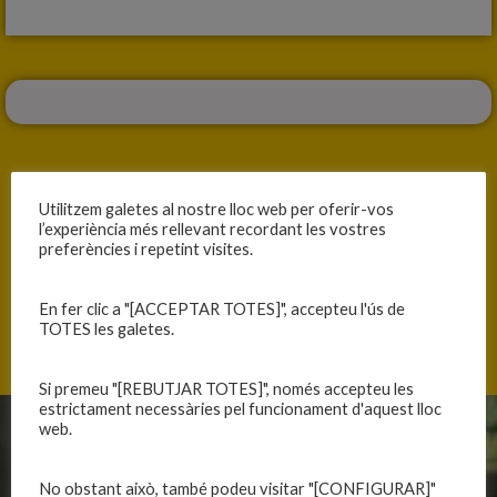
Utilitzem galetes al nostre lloc web per oferir-vos
l’experiència més rellevant recordant les vostres
ANTERIOR
SEGÜENT
preferències i repetint visites.
ENS SUPEREN PER LA DEFENSA
ENS RETROBEM AMB LA VICTÒRIA A DOMICILI
En fer clic a "[ACCEPTAR TOTES]", accepteu l'ús de
TOTES les galetes.
Si premeu "[REBUTJAR TOTES]", només accepteu les
estrictament necessàries pel funcionament d'aquest lloc
web.
CLUB
EQUIPS
No obstant això, també podeu visitar "[CONFIGURAR]"
Història
Primer equip masculí