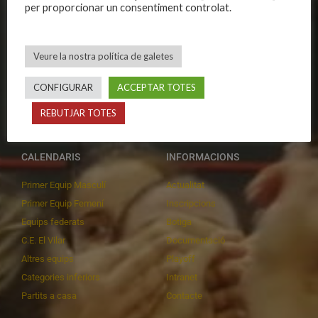
per proporcionar un consentiment controlat.
Organització
Primer equip femení
Publicacions
Equips masculins
Avís legal
Equips femenins
Veure la nostra política de galetes
Política de privadesa
C.E. El Vilar
CONFIGURAR
ACCEPTAR TOTES
Política de galetes
Escola
Privadesa a les xarxes
Patrocinadors
REBUTJAR TOTES
CALENDARIS
INFORMACIONS
Primer Equip Masculí
Actualitat
Primer Equip Femení
Inscripcions
Equips federats
Botiga
C.E. El Vilar
Documentació
Altres equips
Playoff
Categories inferiors
Intranet
Partits a casa
Contacte