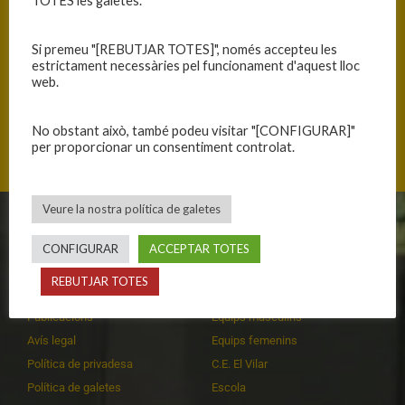
TOTES les galetes.
Si premeu "[REBUTJAR TOTES]", només accepteu les
ANTERIOR
SEGÜENT
estrictament necessàries pel funcionament d'aquest lloc
web.
PARTITS A LA CIUTAT ESPORTIVA
PARTITS DE DIUMENGE 18
No obstant això, també podeu visitar "[CONFIGURAR]"
per proporcionar un consentiment controlat.
Veure la nostra política de galetes
CLUB
EQUIPS
CONFIGURAR
ACCEPTAR TOTES
Història
Primer equip masculí
REBUTJAR TOTES
Organització
Primer equip femení
Publicacions
Equips masculins
Avís legal
Equips femenins
Política de privadesa
C.E. El Vilar
Política de galetes
Escola