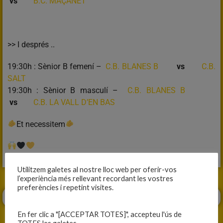
vs
B.C. MAÇANET
>> I després ..
19:30h : Sènior B femení –
C.B. BLANES B
vs
C.B.
SALT
19:30h : Sènior B masculí –
C.B. BLANES B
vs
C.B. LA VALL D’EN BAS
Et necessitem
Utilitzem galetes al nostre lloc web per oferir-vos
l’experiència més rellevant recordant les vostres
preferències i repetint visites.
En fer clic a "[ACCEPTAR TOTES]", accepteu l'ús de