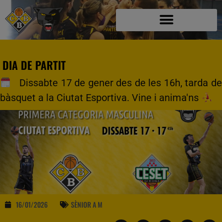
DIA DE PARTIT
Dissabte 17 de gener des de les 16h, tarda de
bàsquet a la Ciutat Esportiva. Vine i anima'ns
16/01/2026
SÈNIOR A M