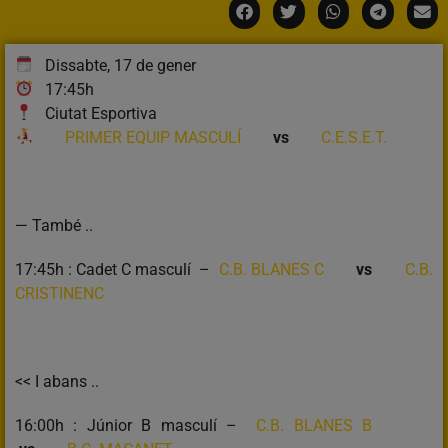
Dissabte, 17 de gener
17:45h
Ciutat Esportiva
PRIMER EQUIP MASCULÍ
vs
C.E.S.E.T.
— També ..
17:45h : Cadet C masculí –
C.B. BLANES C
vs
C.B.
CRISTINENC
<< I abans ..
16:00h : Júnior B masculí –
C.B. BLANES B