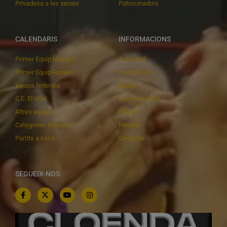
Privadesa a les xarxes
Patrocinadors
CALENDARIS
INFORMACIONS
Primer Equip Masculí
Actualitat
Primer Equip Femení
Inscripcions
Equips federats
Botiga
C.E. El Vilar
Documentació
Altres equips
Playoff
Categories inferiors
Intranet
Partits a casa
Contacte
SEGUEIX-NOS