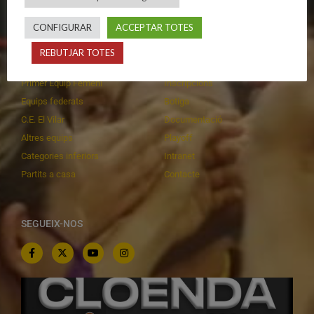
CONFIGURAR
ACCEPTAR TOTES
CALENDARIS
INFORMACIONS
REBUTJAR TOTES
Primer Equip Masculí
Actualitat
Primer Equip Femení
Inscripcions
Equips federats
Botiga
C.E. El Vilar
Documentació
Altres equips
Playoff
Categories inferiors
Intranet
Partits a casa
Contacte
SEGUEIX-NOS