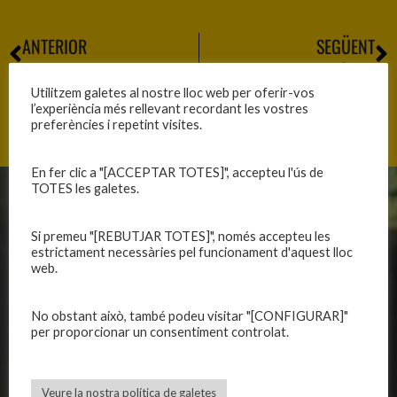
ANTERIOR
SEGÜENT
PARTITS A LA CIUTAT ESPORTIVA
PARTIT INCÒMODE
Utilitzem galetes al nostre lloc web per oferir-vos
l’experiència més rellevant recordant les vostres
preferències i repetint visites.
En fer clic a "[ACCEPTAR TOTES]", accepteu l'ús de
TOTES les galetes.
CLUB
EQUIPS
Si premeu "[REBUTJAR TOTES]", només accepteu les
Història
Primer equip masculí
estrictament necessàries pel funcionament d'aquest lloc
Organització
Primer equip femení
web.
Publicacions
Equips masculins
Avís legal
Equips femenins
No obstant això, també podeu visitar "[CONFIGURAR]"
per proporcionar un consentiment controlat.
Política de privadesa
C.E. El Vilar
Política de galetes
Escola
Privadesa a les xarxes
Patrocinadors
Veure la nostra política de galetes