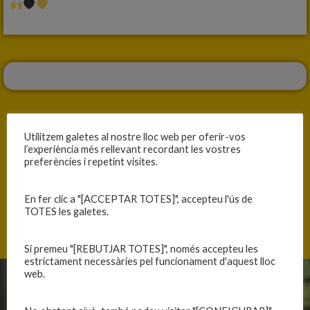
Utilitzem galetes al nostre lloc web per oferir-vos
l’experiència més rellevant recordant les vostres
ANTERIOR
SEGÜENT
preferències i repetint visites.
PARTITS A LA CIUTAT ESPORTIVA
DIA DE PARTIT
En fer clic a "[ACCEPTAR TOTES]", accepteu l'ús de
TOTES les galetes.
Si premeu "[REBUTJAR TOTES]", només accepteu les
estrictament necessàries pel funcionament d'aquest lloc
web.
CLUB
EQUIPS