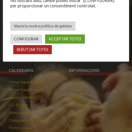
No obstant això, també podeu visitar "[CONFIGURAR]"
Història
Primer equip masculí
per proporcionar un consentiment controlat.
Organització
Primer equip femení
Publicacions
Equips masculins
Veure la nostra política de galetes
Avís legal
Equips femenins
Política de privadesa
C.E. El Vilar
CONFIGURAR
ACCEPTAR TOTES
Política de galetes
Escola
REBUTJAR TOTES
Privadesa a les xarxes
Patrocinadors
CALENDARIS
INFORMACIONS
Primer Equip Masculí
Actualitat
Primer Equip Femení
Inscripcions
Equips federats
Botiga
C.E. El Vilar
Documentació
Altres equips
Playoff
Categories inferiors
Intranet
Partits a casa
Contacte