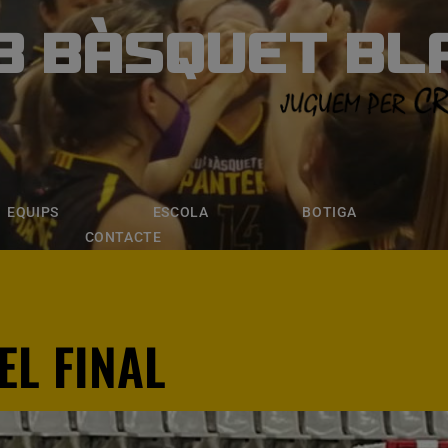
B BÀSQUET BL
ÀSQUET BLANE
ESCOLA
BOTIGA
INSCRIPCI
EQUIPS
ESCOLA
BOTIGA
CONTACTE
EL FINAL