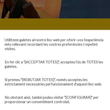
Utilitzem galetes al nostre lloc web per oferir-vos l’experiència
més rellevant recordant les vostres preferències i repetint
visites.
En fer clic a "[ACCEPTAR TOTES]", accepteu l'ús de TOTES les
galetes.
Si premeu "[REBUTJAR TOTES]", només accepteu les
estrictament necessàries pel funcionament d'aquest lloc web.
No obstant això, també podeu visitar "[CONFIGURAR]" per
proporcionar un consentiment controlat.