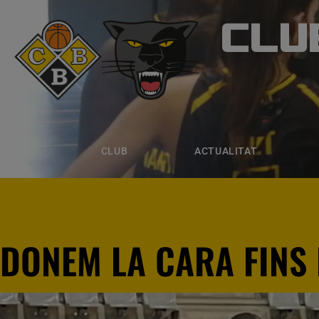
CLU
CLUB B
CLUB
ACTUALITAT
EQUIPS
CLUB
ACTUALITAT
DONEM LA CARA FINS 