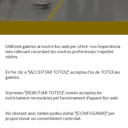
Utilitzem galetes al nostre lloc web per oferir-vos l’experiència
més rellevant recordant les vostres preferències i repetint
visites.
En fer clic a "[ACCEPTAR TOTES]", accepteu l'ús de TOTES les
galetes.
Si premeu "[REBUTJAR TOTES]", només accepteu les
estrictament necessàries pel funcionament d'aquest lloc web.
No obstant això, també podeu visitar "[CONFIGURAR]" per
proporcionar un consentiment controlat.