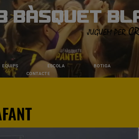
B BÀSQUET BL
ÀSQUET BLANE
ESCOLA
BOTIGA
INSCRIPCI
EQUIPS
ESCOLA
BOTIGA
CONTACTE
AFANT