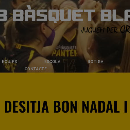
B BÀSQUET BL
ÀSQUET BLANE
ESCOLA
BOTIGA
INSCRIPCI
EQUIPS
ESCOLA
BOTIGA
CONTACTE
 DESITJA BON NADAL I