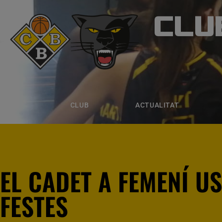
CLU
CLUB B
CLUB
ACTUALITAT
EQUIPS
CLUB
ACTUALITAT
EL CADET A FEMENÍ US
FESTES