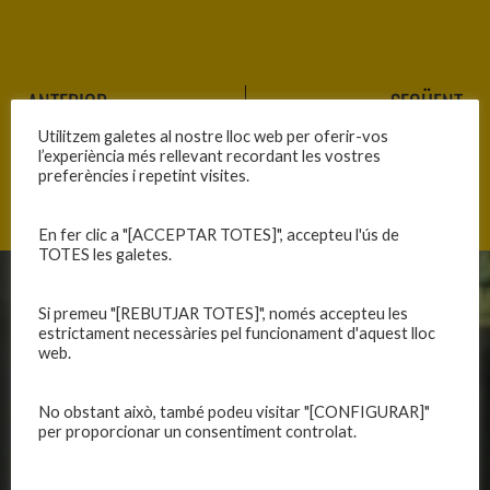
ANTERIOR
SEGÜENT
EL C.B. BLANES PRESENT ALS JOCS EMPORION DE LA SELVA
AVUI PARTIT DEL PRE-INFANTIL FEMENÍ
Utilitzem galetes al nostre lloc web per oferir-vos
l’experiència més rellevant recordant les vostres
preferències i repetint visites.
En fer clic a "[ACCEPTAR TOTES]", accepteu l'ús de
TOTES les galetes.
CLUB
EQUIPS
Si premeu "[REBUTJAR TOTES]", només accepteu les
estrictament necessàries pel funcionament d'aquest lloc
Història
Primer equip masculí
web.
Organització
Primer equip femení
Publicacions
Equips masculins
No obstant això, també podeu visitar "[CONFIGURAR]"
Avís legal
Equips femenins
per proporcionar un consentiment controlat.
Política de privadesa
C.E. El Vilar
Política de galetes
Escola