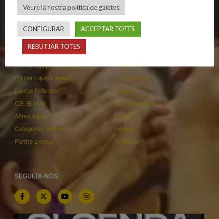
Veure la nostra política de galetes
Privadesa a les xarxes
Patrocinadors
CONFIGURAR
ACCEPTAR TOTES
CALENDARIS
INFORMACIONS
REBUTJAR TOTES
Primer Equip Masculí
Actualitat
Primer Equip Femení
Inscripcions
Equips federats
Botiga
C.E. El Vilar
Documentació
Altres equips
Playoff
Categories inferiors
Intranet
Partits a casa
Contacte
SEGUEIX-NOS