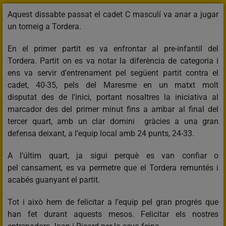
Aquest dissabte passat el cadet C masculí va anar a jugar
un torneig a Tordera.
En el primer partit es va enfrontar al pre-infantil del
Tordera. Partit on es va notar la diferència de categoria i
ens va servir d’entrenament pel següent partit contra el
cadet, 40-35, pels del Maresme en un matxt molt
disputat des de l’inici, portant nosaltres la iniciativa al
marcador des del primer minut fins a arribar al final del
tercer quart, amb un clar domini gràcies a una gran
defensa deixant, a l’equip local amb 24 punts, 24-33.
A l’últim quart, ja sigui perquè es van confiar o
pel cansament, es va permetre que el Tordera remuntés i
acabés guanyant el partit.
Tot i això hem de felicitar a l’equip pel gran progrés que
han fet durant aquests mesos. Felicitar els nostres