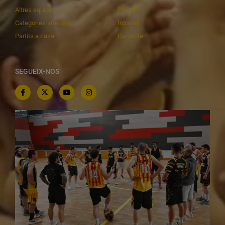
Altres equips
Playoff
Categories inferiors
Intranet
Partits a casa
Contacte
SEGUEIX-NOS