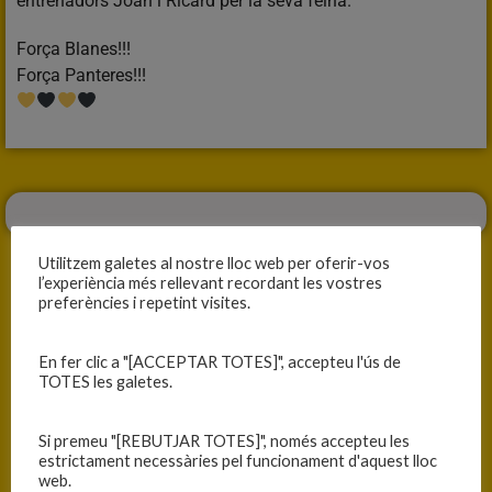
entrenadors Joan i Ricard per la seva feina.
Força Blanes!!!
Força Panteres!!!
Utilitzem galetes al nostre lloc web per oferir-vos
l’experiència més rellevant recordant les vostres
preferències i repetint visites.
ANTERIOR
SEGÜENT
En fer clic a "[ACCEPTAR TOTES]", accepteu l'ús de
GUANYADORS/ES DEL I CONCURS DUO
EL CADET B MASCULÍ TANCA LA TEMPORADA A TORDERA
TOTES les galetes.
Si premeu "[REBUTJAR TOTES]", només accepteu les
estrictament necessàries pel funcionament d'aquest lloc
web.