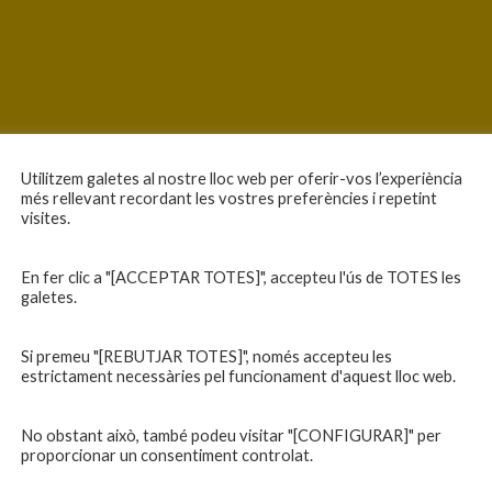
Utilitzem galetes al nostre lloc web per oferir-vos l’experiència
més rellevant recordant les vostres preferències i repetint
visites.
En fer clic a "[ACCEPTAR TOTES]", accepteu l'ús de TOTES les
galetes.
Si premeu "[REBUTJAR TOTES]", només accepteu les
estrictament necessàries pel funcionament d'aquest lloc web.
No obstant això, també podeu visitar "[CONFIGURAR]" per
proporcionar un consentiment controlat.