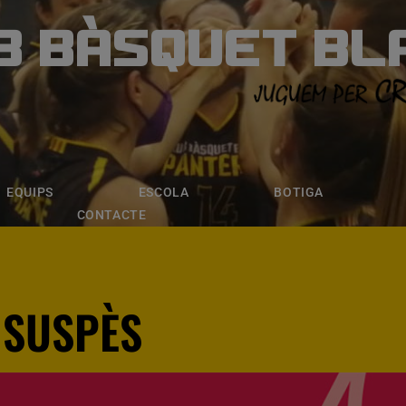
B BÀSQUET BL
ÀSQUET BLANE
ESCOLA
BOTIGA
INSCRIPCI
EQUIPS
ESCOLA
BOTIGA
CONTACTE
 SUSPÈS