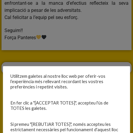
enfrontant-se a la manca d’efectius reflecteix la seva
implicació a pesar de les adversitats.
Cal felicitar a l’equip pel seu esforç.
Seguim!!
Força Panteres
Utilitzem galetes al nostre lloc web per oferir-vos
l’experiència més rellevant recordant les vostres
preferències i repetint visites.
En fer clic a "[ACCEPTAR TOTES]", accepteu l'ús de
ANTERIOR
SEGÜENT
TOTES les galetes.
VICTÒRIA TREBALLADA
VICTÒRIA EN UN PARTIT D’INFART
Si premeu "[REBUTJAR TOTES]", només accepteu les
estrictament necessàries pel funcionament d'aquest lloc