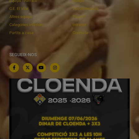
Equips federats
Botiga
C.E. El Vilar
Documentació
Altres equips
Playoff
Categories inferiors
Intranet
Partits a casa
Contacte
SEGUEIX-NOS