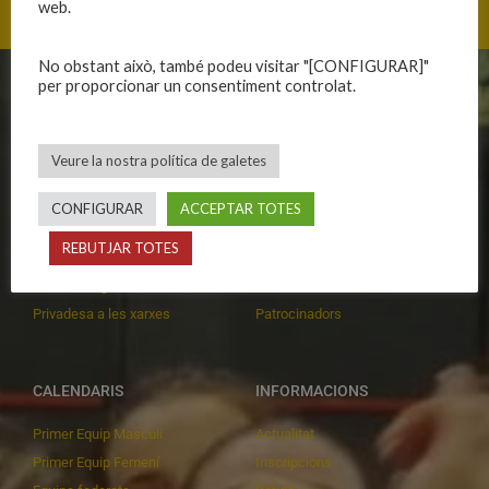
web.
No obstant això, també podeu visitar "[CONFIGURAR]"
per proporcionar un consentiment controlat.
CLUB
EQUIPS
Història
Primer equip masculí
Veure la nostra política de galetes
Organització
Primer equip femení
Publicacions
Equips masculins
CONFIGURAR
ACCEPTAR TOTES
Avís legal
Equips femenins
REBUTJAR TOTES
Política de privadesa
C.E. El Vilar
Política de galetes
Escola
Privadesa a les xarxes
Patrocinadors
CALENDARIS
INFORMACIONS
Primer Equip Masculí
Actualitat
Primer Equip Femení
Inscripcions