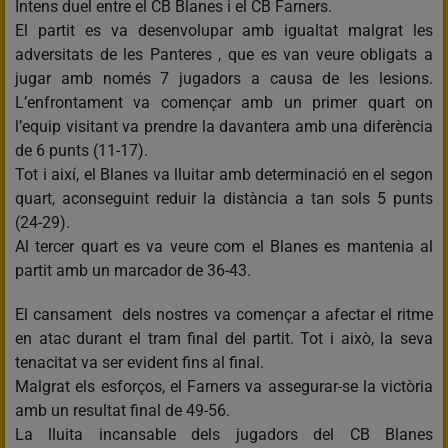
Intens duel entre el CB Blanes i el CB Farners.
El partit es va desenvolupar amb igualtat malgrat les
adversitats de les Panteres , que es van veure obligats a
jugar amb només 7 jugadors a causa de les lesions.
L’enfrontament va començar amb un primer quart on
l’equip visitant va prendre la davantera amb una diferència
de 6 punts (11-17).
Tot i així, el Blanes va lluitar amb determinació en el segon
quart, aconseguint reduir la distància a tan sols 5 punts
(24-29).
Al tercer quart es va veure com el Blanes es mantenia al
partit amb un marcador de 36-43.
El cansament dels nostres va començar a afectar el ritme
en atac durant el tram final del partit. Tot i això, la seva
tenacitat va ser evident fins al final.
Malgrat els esforços, el Farners va assegurar-se la victòria
amb un resultat final de 49-56.
La lluita incansable dels jugadors del CB Blanes