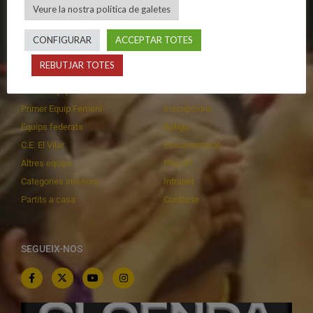
Veure la nostra política de galetes
Privadesa a les xarxes
Patrocinadors
CONFIGURAR
ACCEPTAR TOTES
CALENDARIS
INFORMACIONS
REBUTJAR TOTES
Primer Equip Masculí
Actualitat
Primer Equip Femení
Inscripcions
Equips federats
Botiga
C.E. El Vilar
Documentació
Altres equips
Playoff
Categories inferiors
Intranet
Partits a casa
Contacte
SEGUEIX-NOS