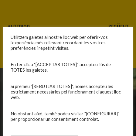
ANTERIOR
SEGÜENT
PARTITS A LA CIUTAT ESPORTIVA
A FORA SENSE POR
Utilitzem galetes al nostre lloc web per oferir-vos
l’experiència més rellevant recordant les vostres
preferències i repetint visites.
En fer clic a "[ACCEPTAR TOTES]", accepteu l'ús de
TOTES les galetes.
CLUB
EQUIPS
Si premeu "[REBUTJAR TOTES]", només accepteu les
estrictament necessàries pel funcionament d'aquest lloc
Història
Primer equip masculí
web.
Organització
Primer equip femení
Publicacions
Equips masculins
No obstant això, també podeu visitar "[CONFIGURAR]"
Avís legal
Equips femenins
per proporcionar un consentiment controlat.
Política de privadesa
C.E. El Vilar
Política de galetes
Escola