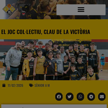
EL JOC COL·LECTIU, CLAU DE LA VICTÒRIA
11/02/2026
SÈNIOR A M