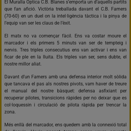
El Muralla Òptica C.B. Blanes s’emporta un d’aquells partits
que fan afició. Victòria treballada davant el C.B. Farners
(70-60) en un duel on la intel·ligència tàctica i la pinya de
l’equip van ser les claus de l’èxit.
El matx no va començar fàcil. Ens va costar moure el
marcador i els primers 5 minuts van ser de tempteig i
nervis. Tres triples consecutius ens van activar i ens van
ficar de ple en la lluita. Els triples van ser, sens dubte, el
nostre millor aliat.
Davant d’un Farners amb una defensa interior molt sòlida
que tancava el pas als nostres pivots, vam haver de treure
el manual del nostre bàsquet: defensa asfixiant per
recuperar pilotes, transicions ràpides per no deixar que es
col·loquessin i circulació de pilota ràpida per trencar la
zona.
Més enllà del marcador, ens quedem amb la connexió total