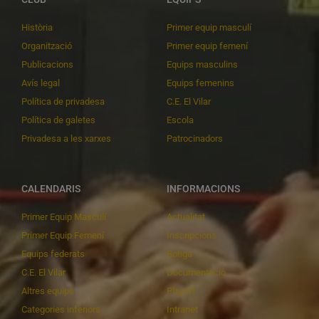
Història
Primer equip masculí
Organització
Primer equip femení
Publicacions
Equips masculins
Avís legal
Equips femenins
Política de privadesa
C.E. El Vilar
Política de galetes
Escola
Privadesa a les xarxes
Patrocinadors
CALENDARIS
INFORMACIONS
Primer Equip Masculí
Actualitat
Primer Equip Femení
Inscripcions
Equips federats
Botiga
C.E. El Vilar
Documentació
Altres equips
Playoff
Categories inferiors
Intranet