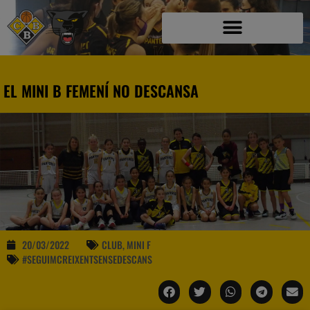
EL MINI B FEMENÍ NO DESCANSA
20/03/2022
CLUB
,
MINI F
#SEGUIMCREIXENTSENSEDESCANS