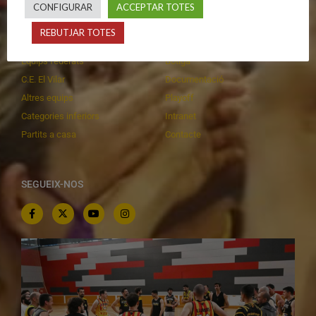
CONFIGURAR
ACCEPTAR TOTES
Primer Equip Masculí
Actualitat
REBUTJAR TOTES
Primer Equip Femení
Inscripcions
Equips federats
Botiga
C.E. El Vilar
Documentació
Altres equips
Playoff
Categories inferiors
Intranet
Partits a casa
Contacte
SEGUEIX-NOS