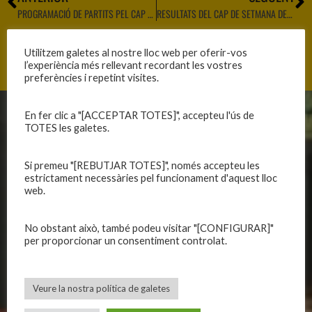
PROGRAMACIÓ DE PARTITS PEL CAP DE SETMANA
RESULTATS DEL CAP DE SETMANA DEL 19 I 20 DE MARÇ DE 2022
Utilitzem galetes al nostre lloc web per oferir-vos
l’experiència més rellevant recordant les vostres
preferències i repetint visites.
En fer clic a "[ACCEPTAR TOTES]", accepteu l'ús de
CLUB
EQUIPS
TOTES les galetes.
Història
Primer equip masculí
Si premeu "[REBUTJAR TOTES]", només accepteu les
Organització
Primer equip femení
estrictament necessàries pel funcionament d'aquest lloc
Publicacions
Equips masculins
web.
Avís legal
Equips femenins
Política de privadesa
C.E. El Vilar
No obstant això, també podeu visitar "[CONFIGURAR]"
per proporcionar un consentiment controlat.
Política de galetes
Escola
Privadesa a les xarxes
Patrocinadors
Veure la nostra política de galetes
CALENDARIS
INFORMACIONS