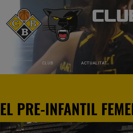
CLU
CLUB B
CLUB
ACTUALITAT
EQUIPS
CLUB
ACTUALITAT
EL PRE-INFANTIL FEM