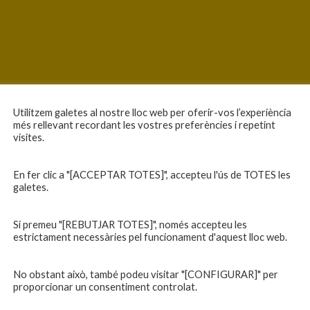
Utilitzem galetes al nostre lloc web per oferir-vos l’experiència
més rellevant recordant les vostres preferències i repetint
visites.
En fer clic a "[ACCEPTAR TOTES]", accepteu l'ús de TOTES les
galetes.
Si premeu "[REBUTJAR TOTES]", només accepteu les
estrictament necessàries pel funcionament d'aquest lloc web.
No obstant això, també podeu visitar "[CONFIGURAR]" per
proporcionar un consentiment controlat.