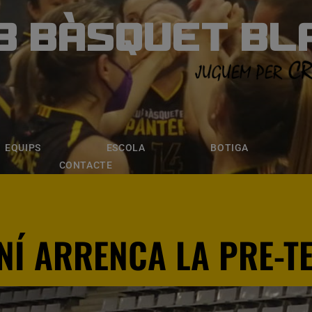
B BÀSQUET BL
ÀSQUET BLANE
ESCOLA
BOTIGA
INSCRIPCI
EQUIPS
ESCOLA
BOTIGA
CONTACTE
ENÍ ARRENCA LA PRE-