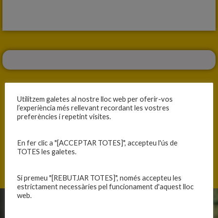
Utilitzem galetes al nostre lloc web per oferir-vos
l’experiència més rellevant recordant les vostres
preferències i repetint visites.
ANTERIOR
SEGÜENT
RECONEIXEMENT AL MINI A MASCULÍ I A EN KIM
DIUMENGE PRESENTACIÓ!!!
En fer clic a "[ACCEPTAR TOTES]", accepteu l'ús de
TOTES les galetes.
Si premeu "[REBUTJAR TOTES]", només accepteu les
estrictament necessàries pel funcionament d'aquest lloc
web.
CLUB
EQUIPS