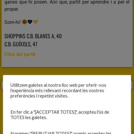
ganes que hi posen. Així que, partit per aprendre i a per el
proper.
Som-hi!
SHOPPINS C.B. BLANES A, 40
C.B. GUÍXOLS, 47
Fitxa del partit
Utilitzem galetes al nostre lloc web per oferir-vos
l’experiència més rellevant recordant les vostres
preferències i repetint visites.
En fer clic a "[ACCEPTAR TOTES]", accepteu l'ús de
TOTES les galetes.
ANTERIOR
SEGÜENT
MILLORA DE JOC
ELS ERRORS ES PAGUEN
Si premeu "[REBUTJAR TOTES]", només accepteu les