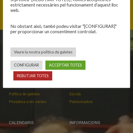
estrictament necessàries pel funcionament d'aquest lloc
web.
No obstant això, també podeu visitar "[CONFIGURAR]"
per proporcionar un consentiment controlat.
CLUB
EQUIPS
Veure la nostra política de galetes
Història
Primer equip masculí
Organització
Primer equip femení
CONFIGURAR
ACCEPTAR TOTES
Publicacions
Equips masculins
REBUTJAR TOTES
Avís legal
Equips femenins
Política de privadesa
C.E. El Vilar
Política de galetes
Escola
Privadesa a les xarxes
Patrocinadors
CALENDARIS
INFORMACIONS