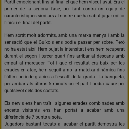
Partit emocionant fins al final el que hem viscut avui. Era el
primer de la segona fase, per tant contra un equip de
característiques similars al nostre que ha sabut jugar millor
l’inici i el final del partit.
Hem sortit molt adormits, amb una marxa menys i amb la
sensació que el Guíxols ens podia passar per sobre. Però
no ha estat així. Hem pujat la intensitat i ens hem recuperat
durant el segon i tercer quart fins arribar al descans amb
empat al marcador. Tot i que el resultat era baix per les
errades en atac, hem seguit amb la mateixa dinàmica fins
l’últim període gràcies a l’escalf de la grada i la banqueta,
per arribar als últims 5 minuts on el partit podia caure per
qualsevol dels dos costats.
Els nervis ens han traït i algunes errades combinades amb
encerts visitants ens han portat a acabar amb una
diferència de 7 punts a sota.
Jugadors bastant tocats al acabar el partit demostra les