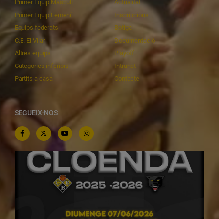
Primer Equip Masculí
Actualitat
Primer Equip Femení
Inscripcions
Equips federats
Botiga
C.E. El Vilar
Documentació
Altres equips
Playoff
Categories inferiors
Intranet
Partits a casa
Contacte
SEGUEIX-NOS