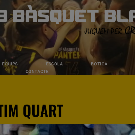
B BÀSQUET BL
ÀSQUET BLANE
ESCOLA
BOTIGA
INSCRIPCI
EQUIPS
ESCOLA
BOTIGA
CONTACTE
LTIM QUART