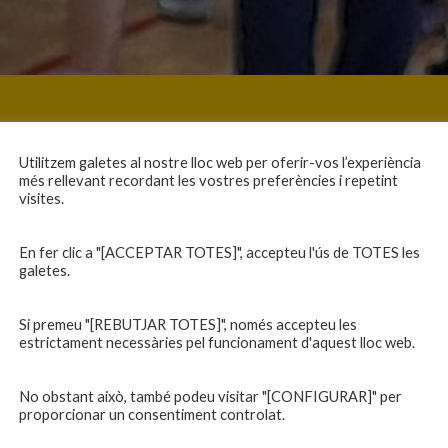
Utilitzem galetes al nostre lloc web per oferir-vos l’experiència
més rellevant recordant les vostres preferències i repetint
visites.
En fer clic a "[ACCEPTAR TOTES]", accepteu l'ús de TOTES les
galetes.
Si premeu "[REBUTJAR TOTES]", només accepteu les
estrictament necessàries pel funcionament d'aquest lloc web.
No obstant això, també podeu visitar "[CONFIGURAR]" per
proporcionar un consentiment controlat.