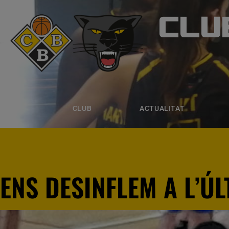
CLU
CLUB B
CLUB
ACTUALITAT
EQUIPS
CLUB
ACTUALITAT
ENS DESINFLEM A L’Ú