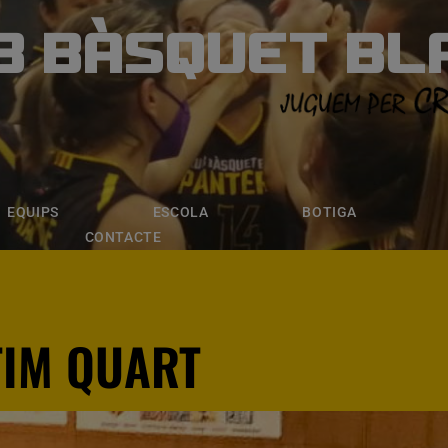
B BÀSQUET BL
ÀSQUET BLANE
ESCOLA
BOTIGA
INSCRIPCI
EQUIPS
ESCOLA
BOTIGA
CONTACTE
TIM QUART