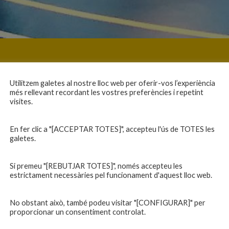
Utilitzem galetes al nostre lloc web per oferir-vos l’experiència
més rellevant recordant les vostres preferències i repetint
visites.
En fer clic a "[ACCEPTAR TOTES]", accepteu l'ús de TOTES les
galetes.
Si premeu "[REBUTJAR TOTES]", només accepteu les
estrictament necessàries pel funcionament d'aquest lloc web.
No obstant això, també podeu visitar "[CONFIGURAR]" per
proporcionar un consentiment controlat.