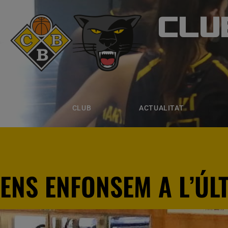
CLU
CLUB B
CLUB
ACTUALITAT
EQUIPS
CLUB
ACTUALITAT
ENS ENFONSEM A L’ÚL