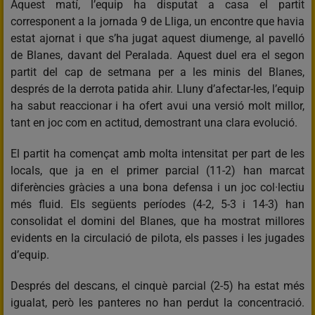
Aquest matí, l’equip ha disputat a casa el partit
corresponent a la jornada 9 de Lliga, un encontre que havia
estat ajornat i que s’ha jugat aquest diumenge, al pavelló
de Blanes, davant del Peralada. Aquest duel era el segon
partit del cap de setmana per a les minis del Blanes,
després de la derrota patida ahir. Lluny d’afectar-les, l’equip
ha sabut reaccionar i ha ofert avui una versió molt millor,
tant en joc com en actitud, demostrant una clara evolució.
El partit ha començat amb molta intensitat per part de les
locals, que ja en el primer parcial (11-2) han marcat
diferències gràcies a una bona defensa i un joc col·lectiu
més fluid. Els següents períodes (4-2, 5-3 i 14-3) han
consolidat el domini del Blanes, que ha mostrat millores
evidents en la circulació de pilota, els passes i les jugades
d’equip.
Després del descans, el cinquè parcial (2-5) ha estat més
igualat, però les panteres no han perdut la concentració.