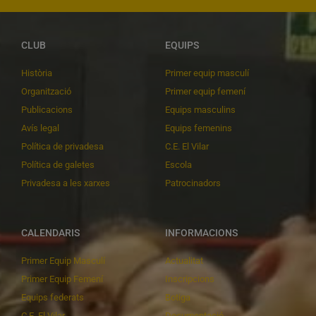
CLUB
EQUIPS
Història
Primer equip masculí
Organització
Primer equip femení
Publicacions
Equips masculins
Avís legal
Equips femenins
Política de privadesa
C.E. El Vilar
Política de galetes
Escola
Privadesa a les xarxes
Patrocinadors
CALENDARIS
INFORMACIONS
Primer Equip Masculí
Actualitat
Primer Equip Femení
Inscripcions
Equips federats
Botiga
C.E. El Vilar
Documentació