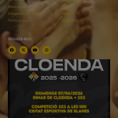
Altres equips
Playoff
Categories inferiors
Intranet
Partits a casa
Contacte
SEGUEIX-NOS