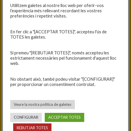
Utilitzem galetes al nostre lloc web per oferir-vos
Antics
l’experiència més rellevant recordant les vostres
preferències i repetint visites.
En fer clic a "[ACCEPTAR TOTES]", accepteu l'ús de
Lucía pantera
6 mesos fa
TOTES les galetes.
Hola soc la Lucía
yo sóc jugadora d’aquest equip y
m’agradaria dir que aquest partit va ser molt emocionant y
Si premeu "[REBUTJAR TOTES]", només accepteu les
les nostres entrenadores van estar molt contentas ah, y per
estrictament necessàries pel funcionament d'aquest lloc
web.
ultim vuig dir que molt bona crónica,fins aquí el meu
comentari fins a una altra força Blanes
No obstant això, també podeu visitar "[CONFIGURAR]"
per proporcionar un consentiment controlat.
Veure la nostra política de galetes
CONFIGURAR
ACCEPTAR TOTES
REBUTJAR TOTES