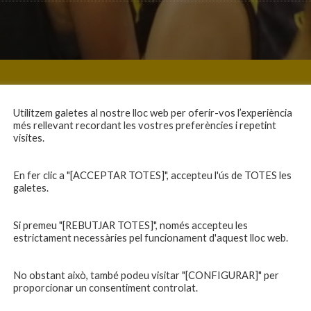
Utilitzem galetes al nostre lloc web per oferir-vos l’experiència
més rellevant recordant les vostres preferències i repetint
visites.
En fer clic a "[ACCEPTAR TOTES]", accepteu l'ús de TOTES les
galetes.
Si premeu "[REBUTJAR TOTES]", només accepteu les
estrictament necessàries pel funcionament d'aquest lloc web.
No obstant això, també podeu visitar "[CONFIGURAR]" per
proporcionar un consentiment controlat.