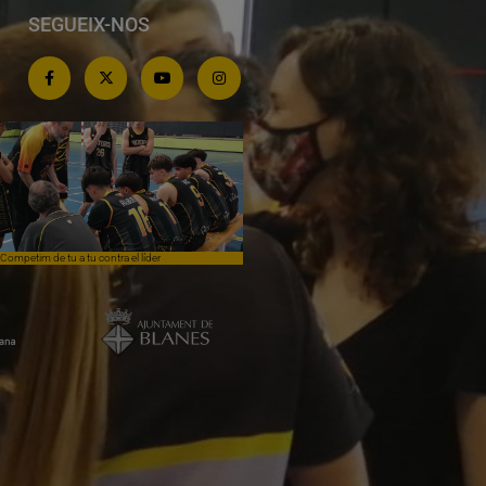
SEGUEIX-NOS
Competim de tu a tu contra el líder
Èpica lluita sense premi