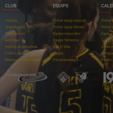
CLUB
EQUIPS
CALE
Història
Primer equip masculí
Primer 
Organització
Primer equip femení
Primer 
Publicacions
Equips masculins
Equips 
Avís legal
Equips femenins
C.E. El 
Política de privadesa
C.E. El Vilar
Altres 
Política de galetes
Escola
Categor
Privadesa a les xarxes
Patrocinadors
Partits
Un final rodó
Cloenda de temporada