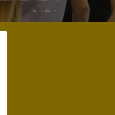
Disseny
infoselva