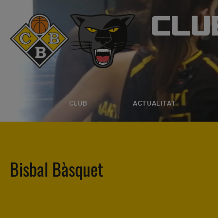
CLU
CLUB B
CLUB
ACTUALITAT
EQUIPS
CLUB
ACTUALITAT
Bisbal Bàsquet