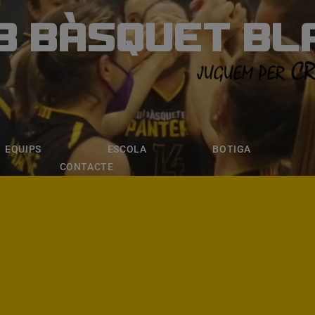
B BÀSQUET BL
ÀSQUET BLANE
ESCOLA
BOTIGA
INSCRIPCI
EQUIPS
ESCOLA
BOTIGA
CONTACTE