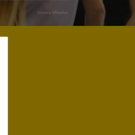
Disseny
infoselva