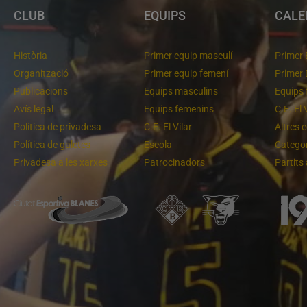
CLUB
EQUIPS
CALE
Història
Primer equip masculí
Primer 
Organització
Primer equip femení
Primer 
Publicacions
Equips masculins
Equips 
Avís legal
Equips femenins
C.E. El 
Política de privadesa
C.E. El Vilar
Altres 
Política de galetes
Escola
Categor
Privadesa a les xarxes
Patrocinadors
Partits
Un final rodó
Cloenda de temporada