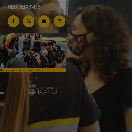
SEGUEIX-NOS
Competim de tu a tu contra el líder
Èpica lluita sense premi