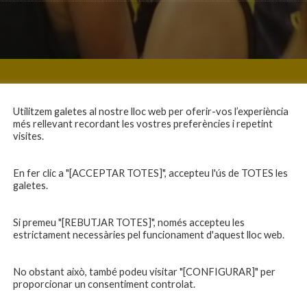
Utilitzem galetes al nostre lloc web per oferir-vos l’experiència
més rellevant recordant les vostres preferències i repetint
visites.
En fer clic a "[ACCEPTAR TOTES]", accepteu l'ús de TOTES les
galetes.
Si premeu "[REBUTJAR TOTES]", només accepteu les
estrictament necessàries pel funcionament d'aquest lloc web.
No obstant això, també podeu visitar "[CONFIGURAR]" per
proporcionar un consentiment controlat.