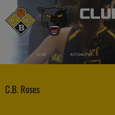
CLU
CLUB B
CLUB
ACTUALITAT
EQUIPS
CLUB
ACTUALITAT
C.B. Roses