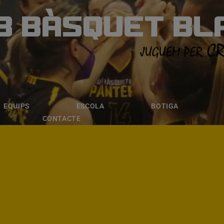
B BÀSQUET BL
ÀSQUET BLANE
ESCOLA
BOTIGA
INSCRIPCI
EQUIPS
ESCOLA
BOTIGA
CONTACTE