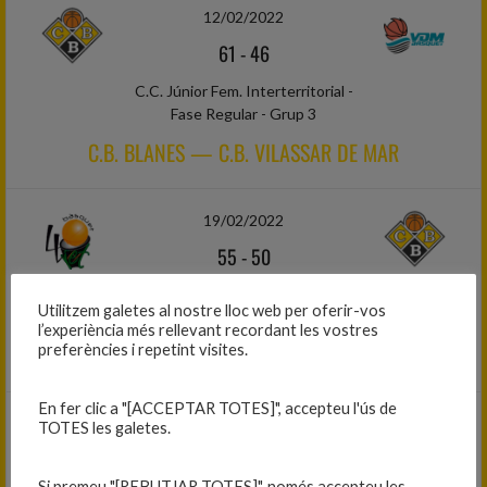
12/02/2022
61
-
46
C.C. Júnior Fem. Interterritorial -
Fase Regular - Grup 3
C.B. BLANES — C.B. VILASSAR DE MAR
19/02/2022
55
-
50
C.C. Júnior Fem. Interterritorial -
Utilitzem galetes al nostre lloc web per oferir-vos
Fase Regular - Grup 3
l’experiència més rellevant recordant les vostres
C.B.U. LLORET — C.B. BLANES
preferències i repetint visites.
En fer clic a "[ACCEPTAR TOTES]", accepteu l'ús de
06/03/2022
TOTES les galetes.
54
-
70
Si premeu "[REBUTJAR TOTES]", només accepteu les