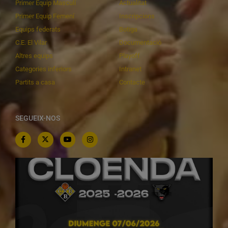
Primer Equip Masculí
Actualitat
Primer Equip Femení
Inscripcions
Equips federats
Botiga
C.E. El Vilar
Documentació
Altres equips
Playoff
Categories inferiors
Intranet
Partits a casa
Contacte
SEGUEIX-NOS