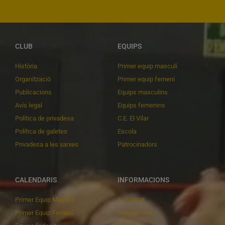
CLUB
EQUIPS
Història
Primer equip masculí
Organització
Primer equip femení
Publicacions
Equips masculins
Avís legal
Equips femenins
Política de privadesa
C.E. El Vilar
Política de galetes
Escola
Privadesa a les xarxes
Patrocinadors
CALENDARIS
INFORMACIONS
Primer Equip Masculí
Actualitat
Primer Equip Femení
Inscripcions