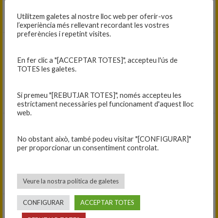
C.B. BLANES A — M. BOET MATARÓ 3 V.
Utilitzem galetes al nostre lloc web per oferir-vos
l’experiència més rellevant recordant les vostres
preferències i repetint visites.
12/02/2023
En fer clic a "[ACCEPTAR TOTES]", accepteu l'ús de
61
-
37
TOTES les galetes.
Cadet A femení 2022-23
SESE — C.B. BLANES A
Si premeu "[REBUTJAR TOTES]", només accepteu les
estrictament necessàries pel funcionament d'aquest lloc
web.
25/02/2023
No obstant això, també podeu visitar "[CONFIGURAR]"
77
-
63
per proporcionar un consentiment controlat.
Cadet A femení 2022-23
C.B. BLANES A — B. DRAFT GRAMENET
Veure la nostra política de galetes
CONFIGURAR
ACCEPTAR TOTES
04/03/2023