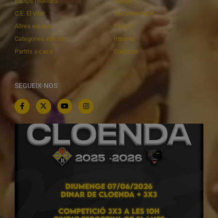
Equips federats
Botiga
C.E. El Vilar
Documentació
Altres equips
Playoff
Categories inferiors
Intranet
Partits a casa
Contacte
SEGUEIX-NOS