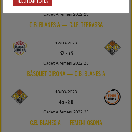
REBUTJAR TOTES
37
-
71
Cadet A femení 2022-23
C.B. BLANES A — C.J.E. TERRASSA
12/03/2023
62
-
78
Cadet A femení 2022-23
BÀSQUET GIRONA — C.B. BLANES A
18/03/2023
45
-
80
Cadet A femení 2022-23
C.B. BLANES A — FEMENÍ OSONA